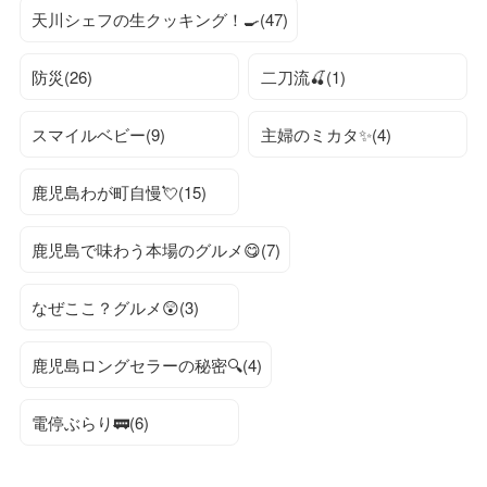
天川シェフの生クッキング！🍳(47)
防災(26)
二刀流🍒(1)
スマイルベビー(9)
主婦のミカタ✨(4)
鹿児島わが町自慢💘(15)
鹿児島で味わう本場のグルメ😋(7)
なぜここ？グルメ😲(3)
鹿児島ロングセラーの秘密🔍(4)
電停ぶらり🚃(6)