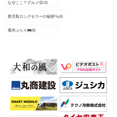
なぜここ？グルメ😲(3)
鹿児島ロングセラーの秘密🔍(4)
電停ぶらり🚃(6)