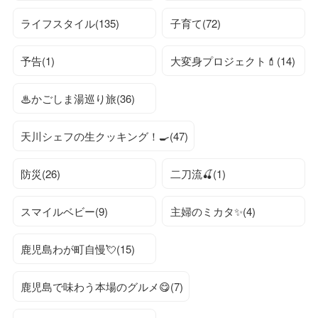
ライフスタイル(135)
子育て(72)
予告(1)
大変身プロジェクト💄(14)
♨かごしま湯巡り旅(36)
天川シェフの生クッキング！🍳(47)
防災(26)
二刀流🍒(1)
スマイルベビー(9)
主婦のミカタ✨(4)
鹿児島わが町自慢💘(15)
鹿児島で味わう本場のグルメ😋(7)