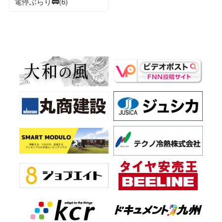
電停ぶらり🚃(6)