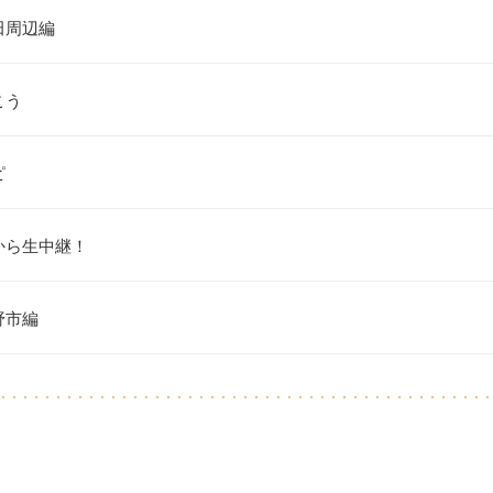
田周辺編
こう
ピ
から生中継！
野市編