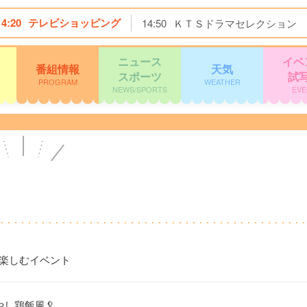
14:20
テレビショッピング
14:50
ＫＴＳドラマセレクション
ニュース
イベ
番組情報
天気
スポーツ
試
PROGRAM
WEATHER
NEWS/SPORTS
EVE
を楽しむイベント
やし鶏飯風🥄