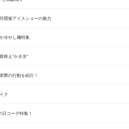
来月開催アイスショーの魅力
やか冷やし麺特集
真映え“かき氷”
や実際の行動を紹介！
イク
雨の日コーデ特集！