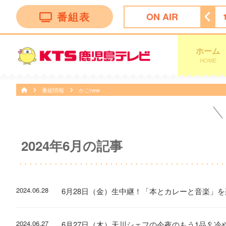
番組表
ON AIR
 ｄａｙｓ
11:47
ぽかぽか
13:50
テレビショッピング
ホーム
HOME
番組情報
かごnew
2024年6月の記事
2024.06.28
6月28日（金）生中継！「本とカレーと音楽」
2024.06.27
6月27日（木）天川シェフの今夜のもう1品🥄冷