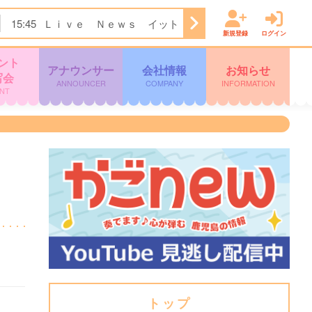
15:45
Ｌｉｖｅ Ｎｅｗｓ イット！第１部
18:09
ＫＴＳ
新規登録
ログイン
ント
アナウンサー
会社情報
お知らせ
写会
ANNOUNCER
COMPANY
INFORMATION
NT
トップ