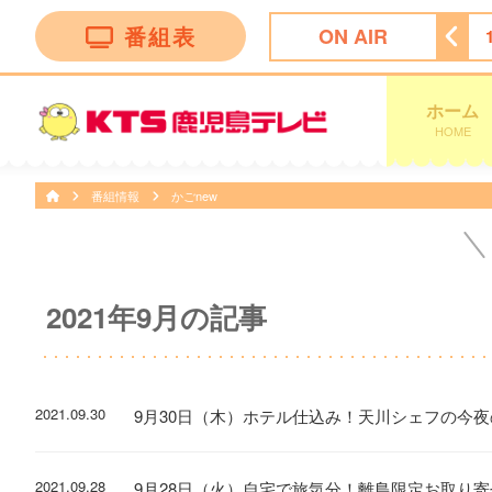
番組表
ON AIR
！かごしま
11:30
ＦＮＮ Ｌｉｖｅ Ｎｅｗｓ ｄａｙｓ
ホーム
HOME
番組情報
かごnew
2021年9月の記事
2021.09.30
9月30日（木）ホテル仕込み！天川シェフの今夜
2021.09.28
9月28日（火）自宅で旅気分！離島限定お取り