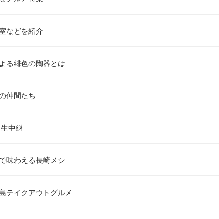
示室などを紹介
による緋色の陶器とは
園の仲間たち
ら生中継
島で味わえる長崎メシ
児島テイクアウトグルメ