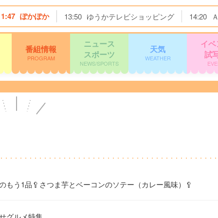
11:47
ぽかぽか
13:50
ゆうかテレビショッピング
14:20
ニュース
イベ
番組情報
天気
スポーツ
試
PROGRAM
WEATHER
NEWS/SPORTS
EVE
のもう1品🥄さつま芋とベーコンのソテー（カレー風味）🥄
寄せグルメ特集