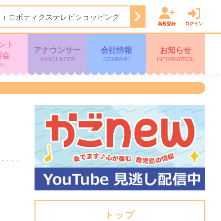
Ａｉロボティクステレビショッピング
14:50
ぽよチャンネル
新規登録
ログイン
ント
アナウンサー
会社情報
お知らせ
写会
ANNOUNCER
COMPANY
INFORMATION
NT
トップ