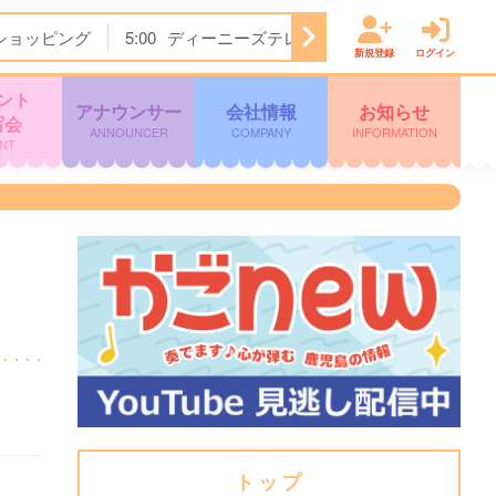
ショッピング
5:00
ディーニーズテレビショッピング
5:30
新規登録
ログイン
ント
アナウンサー
会社情報
お知らせ
写会
ANNOUNCER
COMPANY
INFORMATION
NT
トップ