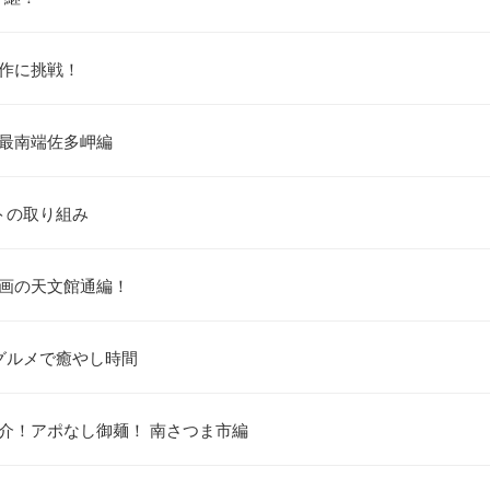
製作に挑戦！
土最南端佐多岬編
トの取り組み
企画の天文館通編！
グルメで癒やし時間
紹介！アポなし御麺！ 南さつま市編