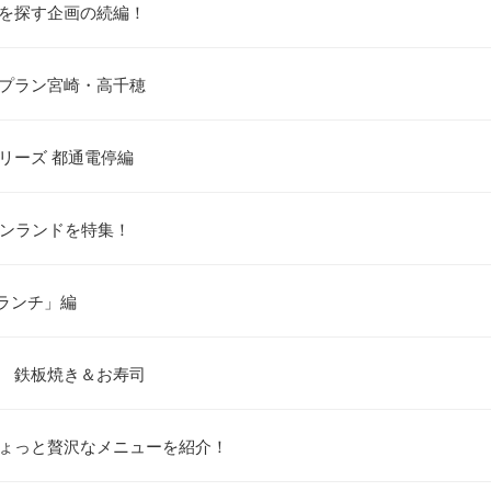
方を探す企画の続編！
りプラン宮崎・高千穂
リーズ 都通電停編
ーンランドを特集！
定ランチ」編
編 鉄板焼き＆お寿司
ちょっと贅沢なメニューを紹介！