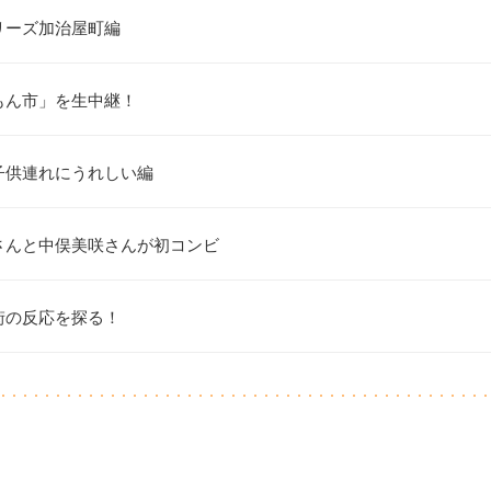
リーズ加治屋町編
もん市」を生中継！
子供連れにうれしい編
さんと中俣美咲さんが初コンビ
街の反応を探る！