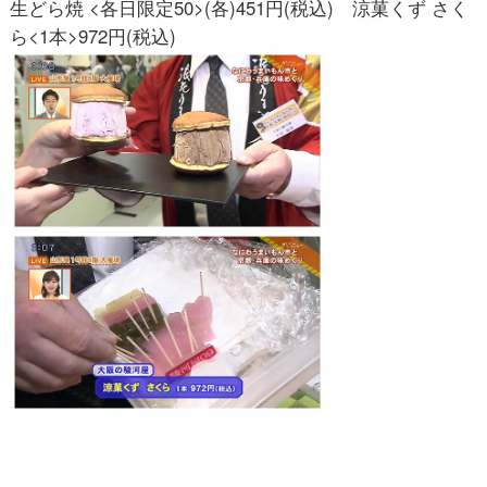
生どら焼 <各日限定50>(各)451円(税込) 涼菓くず さく
ら<1本>972円(税込)