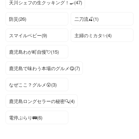
天川シェフの生クッキング！🍳(47)
防災(26)
二刀流🍒(1)
スマイルベビー(9)
主婦のミカタ✨(4)
鹿児島わが町自慢💘(15)
鹿児島で味わう本場のグルメ😋(7)
なぜここ？グルメ😲(3)
鹿児島ロングセラーの秘密🔍(4)
電停ぶらり🚃(6)