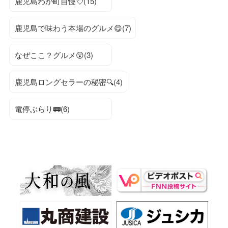
鹿児島わが町自慢💘(15)
鹿児島で味わう本場のグルメ😋(7)
なぜここ？グルメ😲(3)
鹿児島ロングセラーの秘密🔍(4)
電停ぶらり🚃(6)