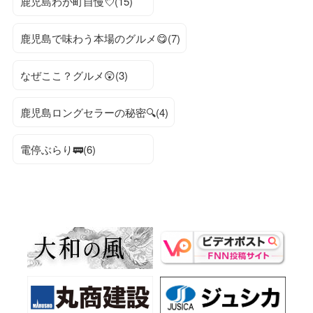
鹿児島わが町自慢💘(15)
鹿児島で味わう本場のグルメ😋(7)
なぜここ？グルメ😲(3)
鹿児島ロングセラーの秘密🔍(4)
電停ぶらり🚃(6)