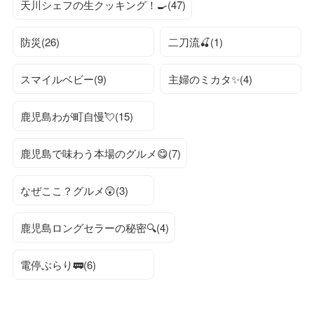
天川シェフの生クッキング！🍳(47)
防災(26)
二刀流🍒(1)
スマイルベビー(9)
主婦のミカタ✨(4)
鹿児島わが町自慢💘(15)
鹿児島で味わう本場のグルメ😋(7)
なぜここ？グルメ😲(3)
鹿児島ロングセラーの秘密🔍(4)
電停ぶらり🚃(6)