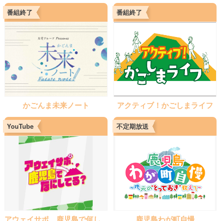
番組終了
番組終了
かごんま未来ノート
アクティブ！かごしまライフ
YouTube
不定期放送
アウェイサポ 鹿児島で何し
鹿児島わが町自慢