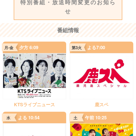
特別番組・放送時間変更のお知ら
せ
番組情報
夕方 6:09
よる7:00
月-金
第3火
KTSライブニュース
鹿スペ
よる 10:54
午前 10:25
水
土