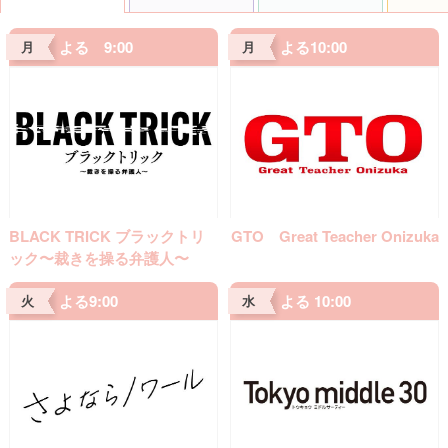
よる 9:00
よる10:00
月
月
BLACK TRICK ブラックトリ
GTO Great Teacher Onizuka
ック〜裁きを操る弁護人〜
よる9:00
よる 10:00
火
水