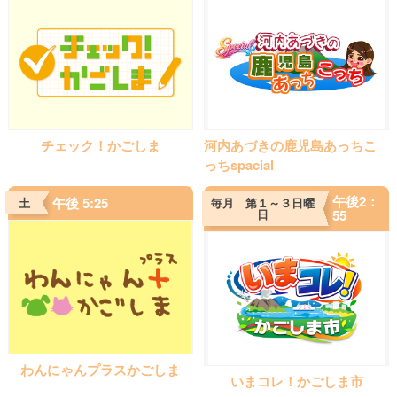
チェック！かごしま
河内あづきの鹿児島あっちこ
っちspacial
午後2：
午後 5:25
土
毎月 第１～３日曜
日
55
わんにゃんプラスかごしま
いまコレ！かごしま市