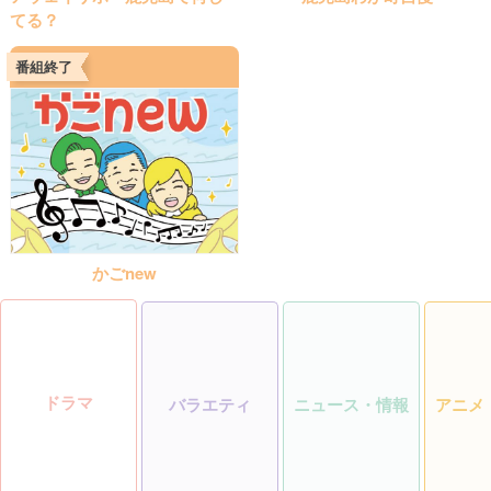
てる？
番組終了
かごnew
ドラマ
バラエティ
ニュース・情報
アニメ