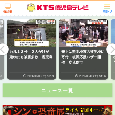
番組表
MENU
物
台風１３号 ２人がけが
売上は熊本地震の被災地に
建物にも被害多数 鹿児島
寄付 復興応援バザー開
催 鹿児島市
45
2026/08/08(土) 18:09
2026/08/08(土) 18:06
ニュース一覧