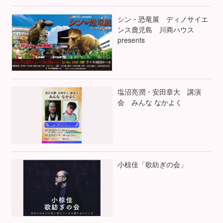
シン・恐竜展 ディノサイエ
ンス鹿児島 川商ハウス
presents
塩沼亮潤・安田章大 講演
会 みんな なかよく
小椋佳「歌紡ぎの会」