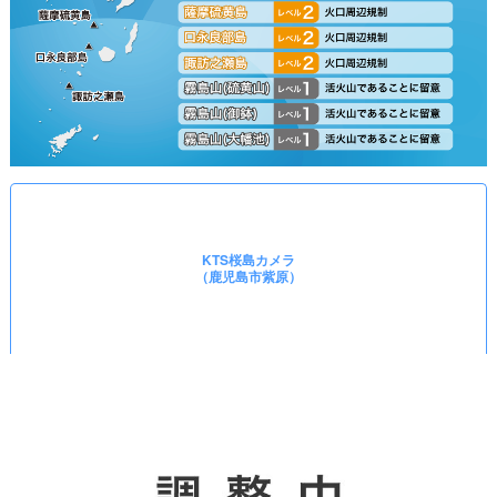
KTS桜島カメラ
（鹿児島市紫原）