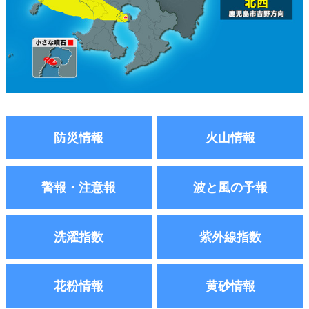
防災情報
火山情報
警報・注意報
波と風の予報
洗濯指数
紫外線指数
花粉情報
黄砂情報