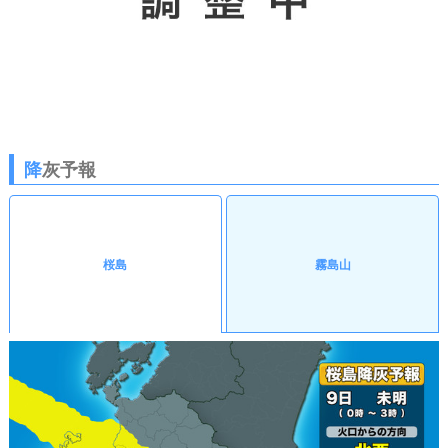
降
灰予報
桜島
霧島山