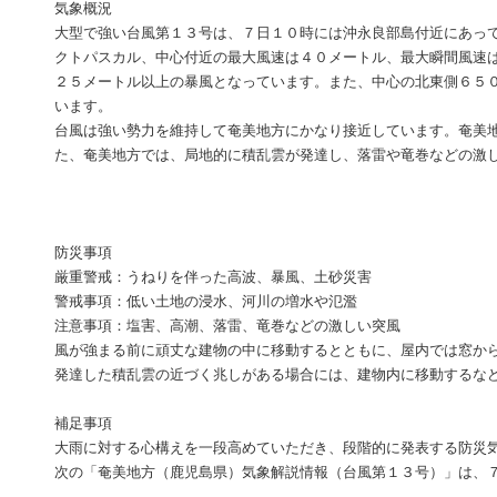
気象概況
大型で強い台風第１３号は、７日１０時には沖永良部島付近にあっ
クトパスカル、中心付近の最大風速は４０メートル、最大瞬間風速
２５メートル以上の暴風となっています。また、中心の北東側６５
います。
台風は強い勢力を維持して奄美地方にかなり接近しています。奄美
た、奄美地方では、局地的に積乱雲が発達し、落雷や竜巻などの激
防災事項
厳重警戒：うねりを伴った高波、暴風、土砂災害
警戒事項：低い土地の浸水、河川の増水や氾濫
注意事項：塩害、高潮、落雷、竜巻などの激しい突風
風が強まる前に頑丈な建物の中に移動するとともに、屋内では窓か
発達した積乱雲の近づく兆しがある場合には、建物内に移動するな
補足事項
大雨に対する心構えを一段高めていただき、段階的に発表する防災
次の「奄美地方（鹿児島県）気象解説情報（台風第１３号）」は、