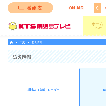
番組表
ON AIR
ング
14:50
ぽよチャンネル
14:55
ミキティダイニング
ホーム
HOME
天気
防災情報
防災情報
九州地方（南部）レーダー
奄