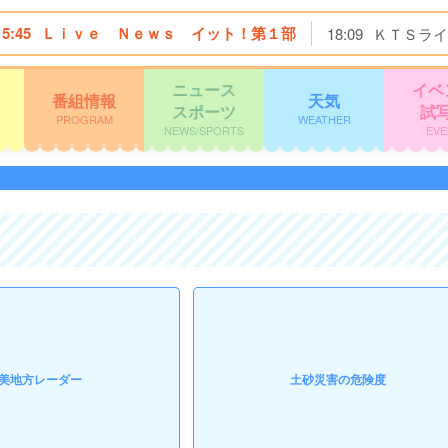
15:45
Ｌｉｖｅ Ｎｅｗｓ イット！第１部
18:09
ＫＴＳライ
ニュース
イベ
番組情報
天気
スポーツ
試
PROGRAM
WEATHER
NEWS/SPORTS
EVE
美地方レーダー
土砂災害の危険度