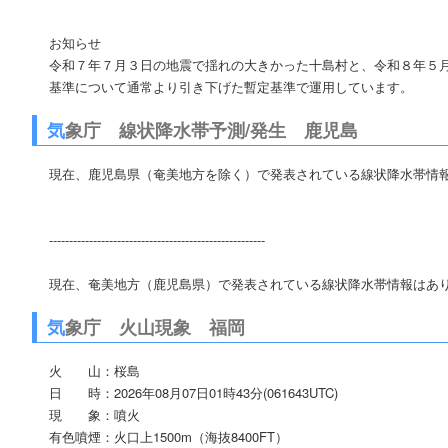
お知らせ
令和７年７月３日の地震で揺れの大きかった十島村と、令和８年５
基準について通常より引き下げた暫定基準で運用しています。
気
象庁 線状降水帯予測/発生 鹿児島
現在、鹿児島県（奄美地方を除く）で発表されている線状降水帯情
------------------------------------------------------
現在、奄美地方（鹿児島県）で発表されている線状降水帯情報はあ
気
象庁 火山現象 福岡
火 山：桜島
日 時：2026年08月07日01時43分(061643UTC)
現 象：噴火
有色噴煙：火口上1500m（海抜8400FT）