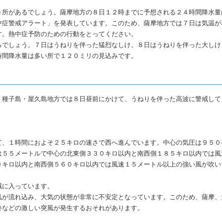
所があるでしょう。薩摩地方の８日１２時までに予想される２４時間降水量
中症警戒アラート」を発表しています。このため、薩摩地方では７日は気温が
す。熱中症予防のための行動をとってください。
でしょう。７日はうねりを伴った猛烈なしけ、８日はうねりを伴った大しけ
時間降水量は多い所で１２０ミリの見込みです。
、種子島・屋久島地方では８日昼前にかけて、うねりを伴った高波に警戒して
て、１時間におよそ２５キロの速さで西へ進んでいます。中心の気圧は９５０
は５５メートルで中心の北東側３３０キロ以内と南西側１８５キロ以内では風
０キロ以内と南西側５６０キロ以内では風速１５メートル以上の強い風が吹い
域に入っています。
気が流れ込み、大気の状態が非常に不安定となっています。このため、薩摩、
巻などの激しい突風が発生するおそれがあります。