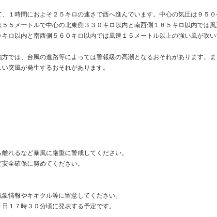
て、１時間におよそ２５キロの速さで西へ進んでいます。中心の気圧は９５０
は５５メートルで中心の北東側３３０キロ以内と南西側１８５キロ以内では風
０キロ以内と南西側５６０キロ以内では風速１５メートル以上の強い風が吹い
地方では、台風の進路等によっては警報級の高潮となるおそれがあります。ま
しい突風が発生するおそれがあります。
ら離れるなど暴風に厳重に警戒してください。
ど安全確保に努めてください。
気象情報やキキクル等に留意してください。
７日１７時３０分頃に発表する予定です。