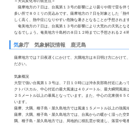
＜天気変化等の留意点＞
薩摩地方の７日は、台風第１３号の影響により曇りや雨で雷を伴う
多い所で８０ミリの見込みです。薩摩地方の７日を対象とした「熱
しく高く、熱中症になりやすい危険な暑さとなることが予想されま
奄美地方の７日は、台風第１３号の影響により大荒れの天気となる
なるでしょう。奄美地方十島村の８日１２時までに予想される２４
気
象庁 気象解説情報 鹿児島
薩摩地方では７日夜遅くにかけて、大隅地方は８日明け方にかけて
ださい。
気象概況
大型で強い台風第１３号は、７日１０時には沖永良部島付近にあっ
クトパスカル、中心付近の最大風速は４０メートル、最大瞬間風速
２５メートル以上の暴風となっています。また、中心の北東側６５
います。
薩摩、大隅、種子島・屋久島地方では風速１５メートル以上の強風
薩摩、大隅、種子島・屋久島地方では、台風からの暖かく湿った空
隅、種子島・屋久島地方では、局地的に積乱雲が発達し、落雷や竜