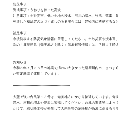
防災事項
警戒事項：うねりを伴った高波
注意事項：土砂災害、低い土地の浸水、河川の増水、強風、落雷、
発達した積乱雲の近づく兆しのある場合には、建物内に移動するな
補足事項
今後発表する防災気象情報に留意してください。土砂災害や浸水害
次の「鹿児島県（奄美地方を除く）気象解説情報」は、７日１７時
お知らせ
令和８年７月２８日の地震で揺れの大きかった薩摩川内市、さつま
た暫定基準で運用しています。
------------------------------------------------------
大型で強い台風第１３号は、奄美地方にかなり接近しています。奄
浸水、河川の増水や氾濫に警戒してください。台風の進路等によっ
かけて、線状降水帯が発生して大雨災害の危険度が急激に高まる可