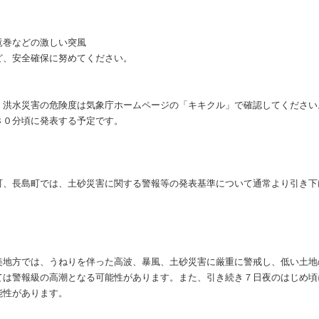
竜巻などの激しい突風
ど、安全確保に努めてください。
、洪水災害の危険度は気象庁ホームページの「キキクル」で確認してください
３０分頃に発表する予定です。
町、長島町では、土砂災害に関する警報等の発表基準について通常より引き下
美地方では、うねりを伴った高波、暴風、土砂災害に厳重に警戒し、低い土地
ては警報級の高潮となる可能性があります。また、引き続き７日夜のはじめ頃
能性があります。