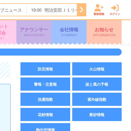
ブニュース
19:00
明治安田Ｊ１リーグ開幕戦 横浜Ｆ・マリノ
新規登録
ログイン
ント
アナウンサー
会社情報
お知らせ
写会
ANNOUNCER
COMPANY
INFORMATION
NT
防災情報
火山情報
警報・注意報
波と風の予報
洗濯指数
紫外線指数
花粉情報
黄砂情報
熱中症情報