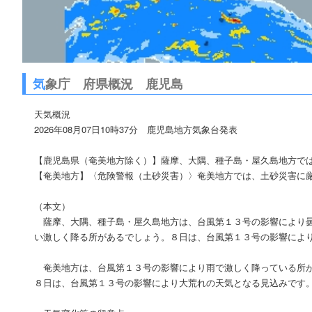
気
象庁 府県概況 鹿児島
天気概況
2026年08月07日10時37分 鹿児島地方気象台発表
【鹿児島県（奄美地方除く）】薩摩、大隅、種子島・屋久島地方で
【奄美地方】〈危険警報（土砂災害）〉奄美地方では、土砂災害に
（本文）
薩摩、大隅、種子島・屋久島地方は、台風第１３号の影響により曇
い激しく降る所があるでしょう。８日は、台風第１３号の影響によ
奄美地方は、台風第１３号の影響により雨で激しく降っている所が
８日は、台風第１３号の影響により大荒れの天気となる見込みです