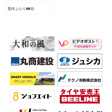
電停ぶらり🚃(6)