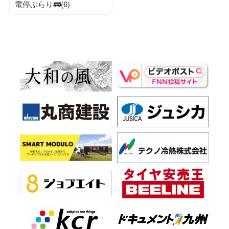
電停ぶらり🚃(6)