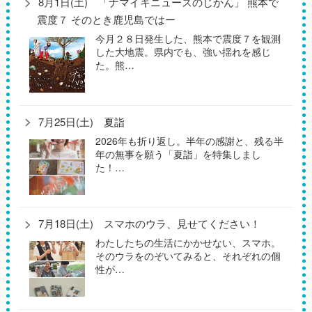
8月1日(土) 「ナマイキニュースのじかん」 熊本で
震度７ そのとき鹿児島ではー
今月２８日発生した、熊本で震度７を観測
した大地震。県内でも、強い揺れを感じ
た。熊…
7月25日(土) 夏詣
2026年も折り返し。半年の感謝と、残る半
年の無事を願う「夏詣」を特集しまし
た！…
7月18日(土) スマホのウラ、見せてください！
わたしたちの生活にかかせない、スマホ。
そのウラをのぞいてみると、それぞれの個
性が…