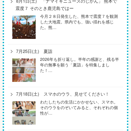
8月1日(土) 「ナマイキニュースのじかん」 熊本で
震度７ そのとき鹿児島ではー
今月２８日発生した、熊本で震度７を観測
した大地震。県内でも、強い揺れを感じ
た。熊…
7月25日(土) 夏詣
2026年も折り返し。半年の感謝と、残る半
年の無事を願う「夏詣」を特集しまし
た！…
7月18日(土) スマホのウラ、見せてください！
わたしたちの生活にかかせない、スマホ。
そのウラをのぞいてみると、それぞれの個
性が…