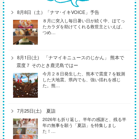
8月8日（土）「ナマ･イキVOICE」予告
８月に突入し毎日暑い日が続く中、ほてっ
たカラダを助けてくれる救世主といえば、
つめ…
8月1日(土) 「ナマイキニュースのじかん」 熊本で
震度７ そのとき鹿児島ではー
今月２８日発生した、熊本で震度７を観測
した大地震。県内でも、強い揺れを感じ
た。熊…
7月25日(土) 夏詣
2026年も折り返し。半年の感謝と、残る半
年の無事を願う「夏詣」を特集しまし
た！…