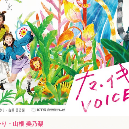
かり・山根 美乃梨