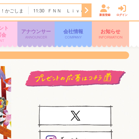
ク！かごしま
11:30
ＦＮＮ Ｌｉｖｅ Ｎｅｗｓ ｄａｙｓ
新規登録
ログイン
ント
アナウンサー
会社情報
お知らせ
写会
ANNOUNCER
COMPANY
INFORMATION
NT