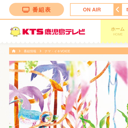
番組表
ON AIR
ッピング
4:55
ビタブリッドジャパンテレビショッピング
ホーム
HOME
番組情報
ナマ・イキVOICE