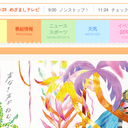
5:25
めざましテレビ
9:00
ノンストップ！
11:24
チェッ
ニュース
イベ
番組情報
天気
スポーツ
試
PROGRAM
WEATHER
NEWS/SPORTS
EVE