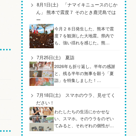
8月1日(土) 「ナマイキニュースのじか
ん」 熊本で震度７ そのとき鹿児島では
ー
今月２８日発生した、熊本で震
度７を観測した大地震。県内で
も、強い揺れを感じた。熊…
7月25日(土) 夏詣
2026年も折り返し。半年の感謝
と、残る半年の無事を願う「夏
詣」を特集しました！…
7月18日(土) スマホのウラ、見せてく
ださい！
わたしたちの生活にかかせな
い、スマホ。そのウラをのぞい
てみると、それぞれの個性が…