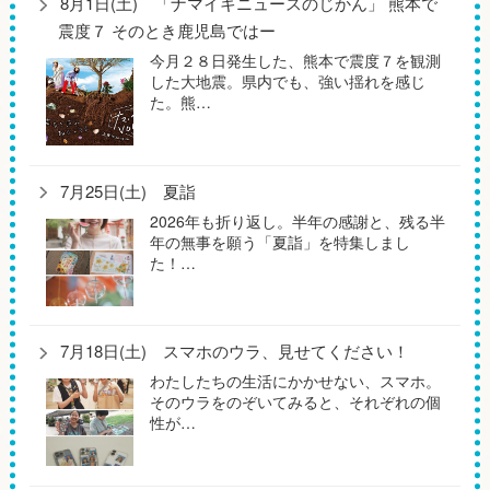
8月1日(土) 「ナマイキニュースのじかん」 熊本で
震度７ そのとき鹿児島ではー
今月２８日発生した、熊本で震度７を観測
した大地震。県内でも、強い揺れを感じ
た。熊…
7月25日(土) 夏詣
2026年も折り返し。半年の感謝と、残る半
年の無事を願う「夏詣」を特集しまし
た！…
7月18日(土) スマホのウラ、見せてください！
わたしたちの生活にかかせない、スマホ。
そのウラをのぞいてみると、それぞれの個
性が…