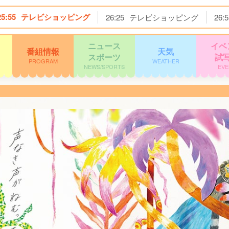
25:55
テレビショッピング
26:25
テレビショッピング
26:5
ニュース
イベ
番組情報
天気
スポーツ
試
PROGRAM
WEATHER
NEWS/SPORTS
EVE