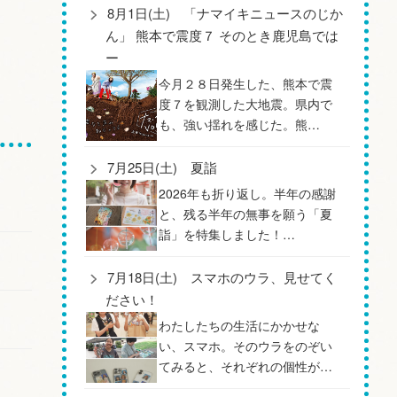
8月1日(土) 「ナマイキニュースのじか
ん」 熊本で震度７ そのとき鹿児島では
ー
今月２８日発生した、熊本で震
度７を観測した大地震。県内で
も、強い揺れを感じた。熊…
7月25日(土) 夏詣
2026年も折り返し。半年の感謝
と、残る半年の無事を願う「夏
詣」を特集しました！…
7月18日(土) スマホのウラ、見せてく
ださい！
わたしたちの生活にかかせな
い、スマホ。そのウラをのぞい
てみると、それぞれの個性が…