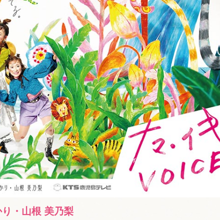
かり・山根 美乃梨