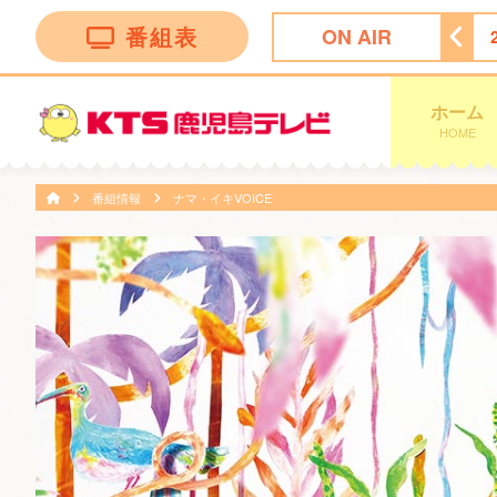
番組表
ON AIR
づきの鹿児島あっちこっち シーズン２
25:25
ゴッドタン
ホーム
HOME
番組情報
ナマ・イキVOICE