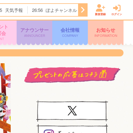
5
天気予報
26:56
ぽよチャンネル
26:59
クロージング
新規登録
ログイン
ント
アナウンサー
会社情報
お知らせ
写会
ANNOUNCER
COMPANY
INFORMATION
NT