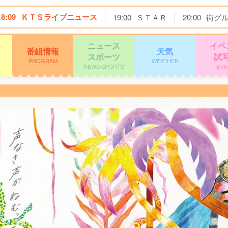
18:09
ＫＴＳライブニュース
19:00
ＳＴＡＲ
20:00
街グ
ニュース
イベ
番組情報
天気
スポーツ
試
PROGRAM
WEATHER
NEWS/SPORTS
EVE