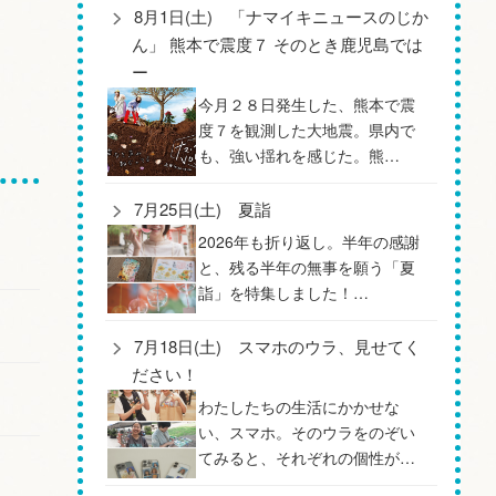
8月1日(土) 「ナマイキニュースのじか
ん」 熊本で震度７ そのとき鹿児島では
ー
今月２８日発生した、熊本で震
度７を観測した大地震。県内で
も、強い揺れを感じた。熊…
7月25日(土) 夏詣
2026年も折り返し。半年の感謝
と、残る半年の無事を願う「夏
詣」を特集しました！…
7月18日(土) スマホのウラ、見せてく
ださい！
わたしたちの生活にかかせな
い、スマホ。そのウラをのぞい
てみると、それぞれの個性が…