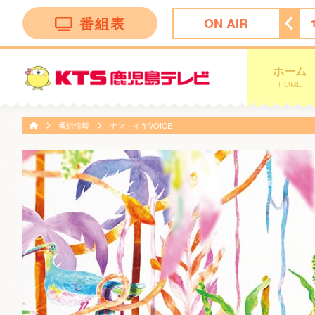
番組表
ON AIR
セレクション
15:45
Ｌｉｖｅ Ｎｅｗｓ イット！第１部
ホーム
HOME
番組情報
ナマ・イキVOICE