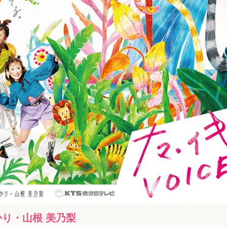
かり・山根 美乃梨