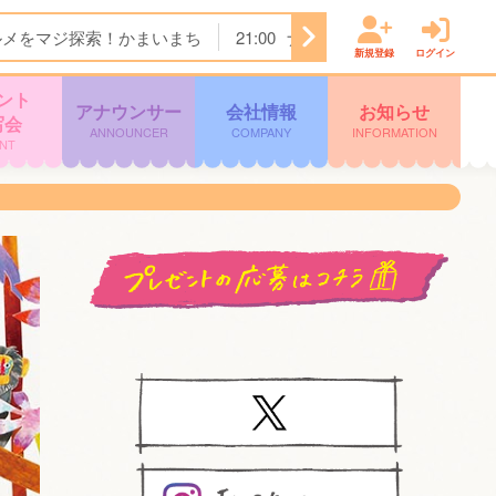
ルメをマジ探索！かまいまち
21:00
ナゾトレＭＡＸＸＸ
21:
新規登録
ログイン
ント
アナウンサー
会社情報
お知らせ
写会
ANNOUNCER
COMPANY
INFORMATION
NT