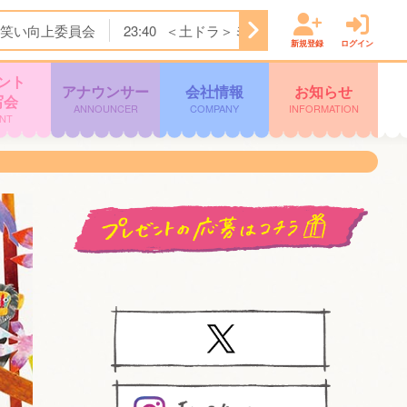
笑い向上委員会
23:40
＜土ドラ＞ミッドナイト屋台 Ｓｅａ
新規登録
ログイン
ント
アナウンサー
会社情報
お知らせ
写会
ANNOUNCER
COMPANY
INFORMATION
NT