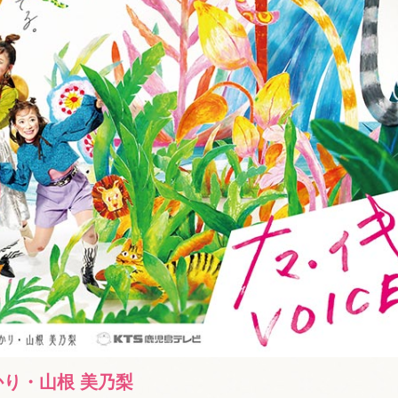
かり・山根 美乃梨