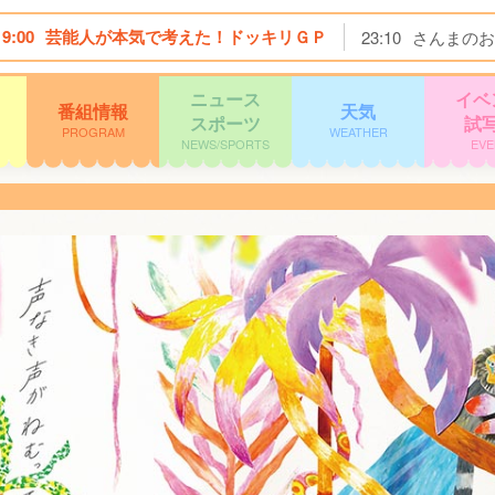
19:00
芸能人が本気で考えた！ドッキリＧＰ
23:10
さんまのお
ニュース
イベ
番組情報
天気
スポーツ
試
PROGRAM
WEATHER
NEWS/SPORTS
EVE