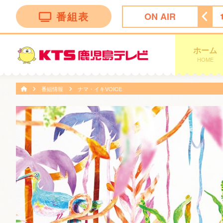
番組表
ON AIR
ン トークバラエティー”！
18:30
ナマ・イキＶＯＩＣＥ
ホーム
HOME
番組情報
ナマ・イキVOICE