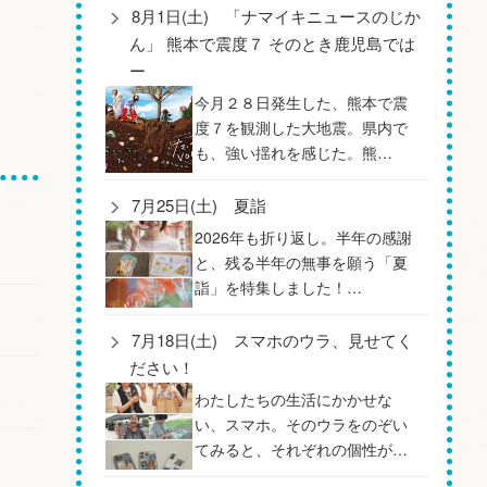
8月1日(土) 「ナマイキニュースのじか
ん」 熊本で震度７ そのとき鹿児島では
ー
今月２８日発生した、熊本で震
度７を観測した大地震。県内で
も、強い揺れを感じた。熊…
7月25日(土) 夏詣
2026年も折り返し。半年の感謝
と、残る半年の無事を願う「夏
詣」を特集しました！…
7月18日(土) スマホのウラ、見せてく
ださい！
わたしたちの生活にかかせな
い、スマホ。そのウラをのぞい
てみると、それぞれの個性が…