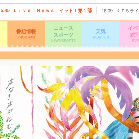
15:45
Ｌｉｖｅ Ｎｅｗｓ イット！第１部
18:09
ＫＴＳライ
ニュース
イベ
番組情報
天気
スポーツ
試
PROGRAM
WEATHER
NEWS/SPORTS
EVE