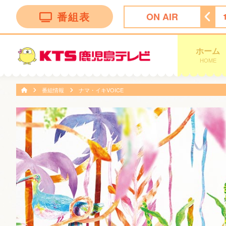
番組表
ON AIR
ング
14:50
ぽよチャンネル
14:55
ミキティダイニング
ホーム
HOME
番組情報
ナマ・イキVOICE