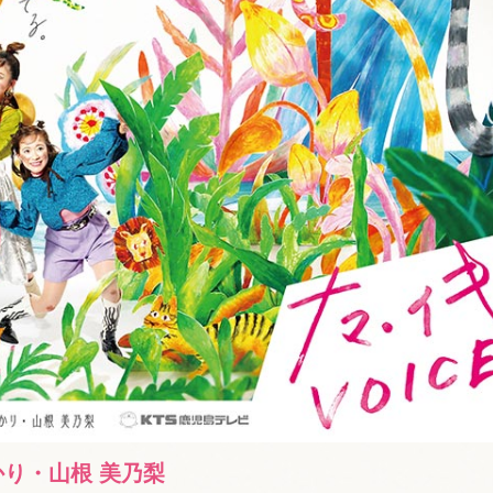
かり・山根 美乃梨