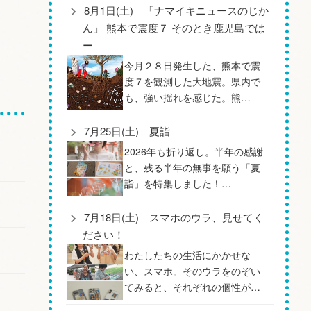
8月1日(土) 「ナマイキニュースのじか
ん」 熊本で震度７ そのとき鹿児島では
ー
今月２８日発生した、熊本で震
度７を観測した大地震。県内で
も、強い揺れを感じた。熊…
7月25日(土) 夏詣
2026年も折り返し。半年の感謝
と、残る半年の無事を願う「夏
詣」を特集しました！…
7月18日(土) スマホのウラ、見せてく
ださい！
わたしたちの生活にかかせな
い、スマホ。そのウラをのぞい
てみると、それぞれの個性が…