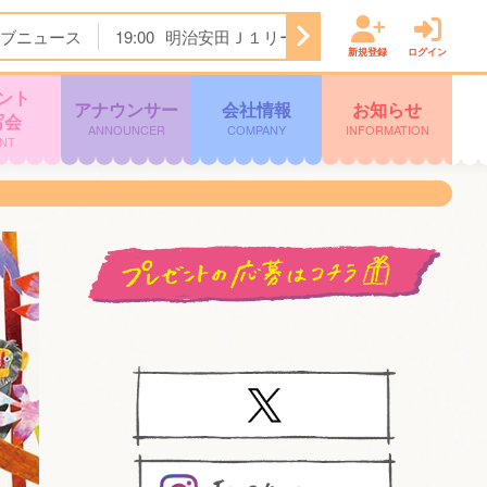
ブニュース
19:00
明治安田Ｊ１リーグ開幕戦 横浜Ｆ・マリノ
新規登録
ログイン
ント
アナウンサー
会社情報
お知らせ
写会
ANNOUNCER
COMPANY
INFORMATION
NT