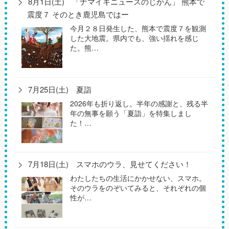
8月1日(土) 「ナマイキニュースのじかん」 熊本で
震度７ そのとき鹿児島ではー
今月２８日発生した、熊本で震度７を観測
した大地震。県内でも、強い揺れを感じ
た。熊…
7月25日(土) 夏詣
2026年も折り返し。半年の感謝と、残る半
年の無事を願う「夏詣」を特集しまし
た！…
7月18日(土) スマホのウラ、見せてください！
わたしたちの生活にかかせない、スマホ。
そのウラをのぞいてみると、それぞれの個
性が…