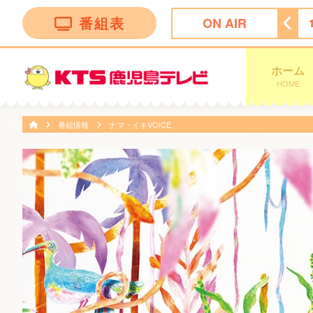
番組表
ON AIR
 かごしま
17:30
ＦＮＮ Ｌｉｖｅ Ｎｅｗｓ イット！
ホーム
HOME
番組情報
ナマ・イキVOICE