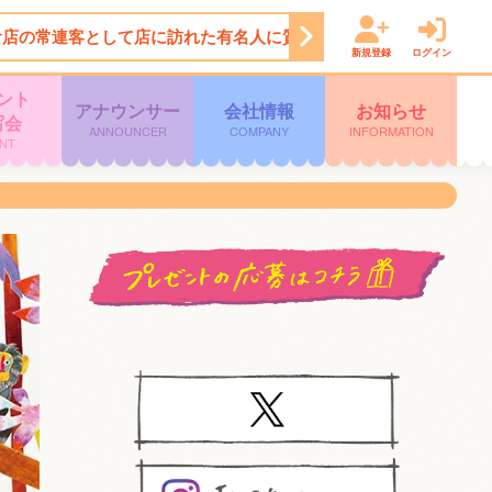
店の常連客として店に訪れた有名人に質問していくという“シチュエ
新規登録
ログイン
ント
アナウンサー
会社情報
お知らせ
写会
ANNOUNCER
COMPANY
INFORMATION
NT