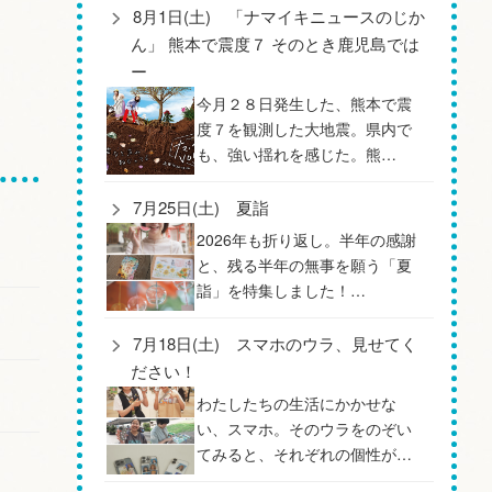
8月1日(土) 「ナマイキニュースのじか
ん」 熊本で震度７ そのとき鹿児島では
ー
今月２８日発生した、熊本で震
度７を観測した大地震。県内で
も、強い揺れを感じた。熊…
7月25日(土) 夏詣
2026年も折り返し。半年の感謝
と、残る半年の無事を願う「夏
詣」を特集しました！…
7月18日(土) スマホのウラ、見せてく
ださい！
わたしたちの生活にかかせな
い、スマホ。そのウラをのぞい
てみると、それぞれの個性が…