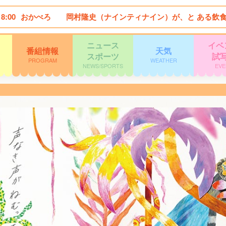
18:00
おかべろ 岡村隆史（ナインティナイン）が、と ある飲食
ニュース
イベ
番組情報
天気
スポーツ
試
PROGRAM
WEATHER
NEWS/SPORTS
EVE