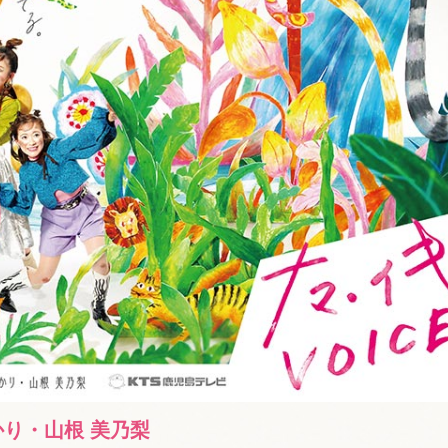
かり・山根 美乃梨