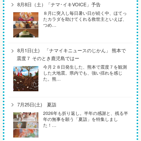
8月8日（土）「ナマ･イキVOICE」予告
８月に突入し毎日暑い日が続く中、ほてっ
たカラダを助けてくれる救世主といえば、
つめ…
8月1日(土) 「ナマイキニュースのじかん」 熊本で
震度７ そのとき鹿児島ではー
今月２８日発生した、熊本で震度７を観測
した大地震。県内でも、強い揺れを感じ
た。熊…
7月25日(土) 夏詣
2026年も折り返し。半年の感謝と、残る半
年の無事を願う「夏詣」を特集しまし
た！…