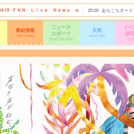
24:15
ＦＮＮ Ｌｉｖｅ Ｎｅｗｓ α
25:00
あちこちオード
ニュース
イベ
番組情報
天気
スポーツ
試
PROGRAM
WEATHER
NEWS/SPORTS
EVE