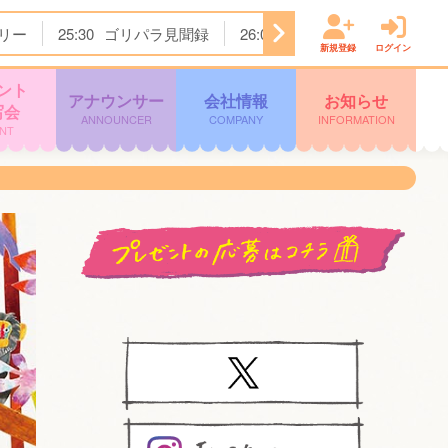
リー
25:30
ゴリパラ見聞録
26:00
テレビショッピング
新規登録
ログイン
ント
アナウンサー
会社情報
お知らせ
写会
ANNOUNCER
COMPANY
INFORMATION
NT