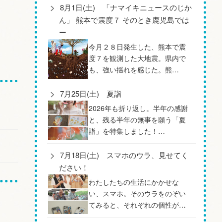
8月1日(土) 「ナマイキニュースのじか
ん」 熊本で震度７ そのとき鹿児島では
ー
今月２８日発生した、熊本で震
度７を観測した大地震。県内で
も、強い揺れを感じた。熊…
7月25日(土) 夏詣
2026年も折り返し。半年の感謝
と、残る半年の無事を願う「夏
詣」を特集しました！…
7月18日(土) スマホのウラ、見せてく
ださい！
わたしたちの生活にかかせな
い、スマホ。そのウラをのぞい
てみると、それぞれの個性が…