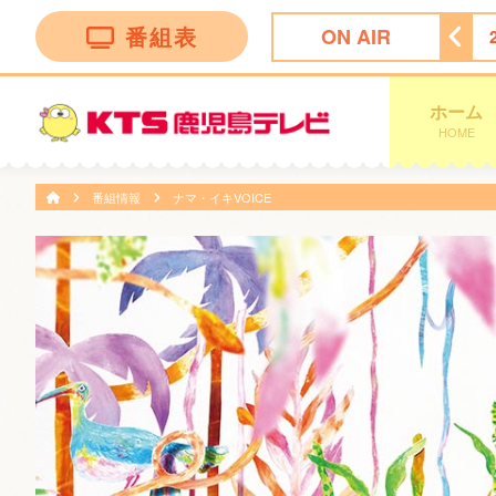
番組表
ON AIR
脱力タイムズ
23:45
＜ノイタミナ＞逃げ上手の若君第二期
ホーム
HOME
番組情報
ナマ・イキVOICE