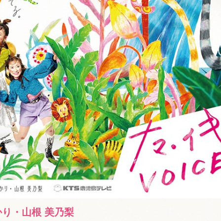
かり・山根 美乃梨