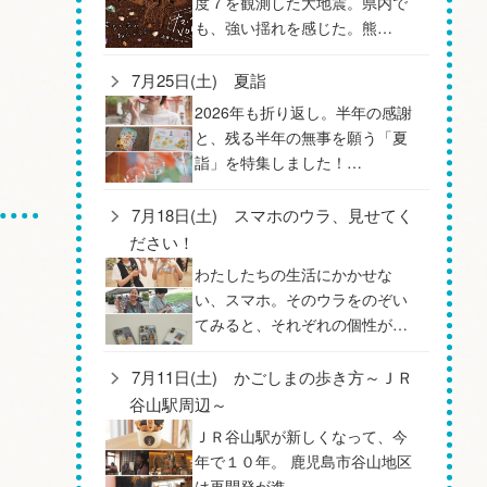
度７を観測した大地震。県内で
も、強い揺れを感じた。熊…
7月25日(土) 夏詣
2026年も折り返し。半年の感謝
と、残る半年の無事を願う「夏
詣」を特集しました！…
7月18日(土) スマホのウラ、見せてく
ださい！
わたしたちの生活にかかせな
い、スマホ。そのウラをのぞい
てみると、それぞれの個性が…
7月11日(土) かごしまの歩き方～ＪＲ
谷山駅周辺～
ＪＲ谷山駅が新しくなって、今
年で１０年。 鹿児島市谷山地区
は再開発が進…