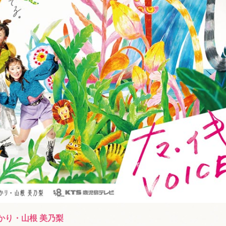
かり・山根 美乃梨