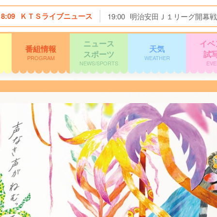
18:09
ＫＴＳライブニュース
19:00
明治安田Ｊ１リーグ開幕戦
ニュース
イベ
番組情報
天気
スポーツ
試
PROGRAM
WEATHER
NEWS/SPORTS
EVE