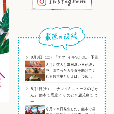
8月8日（土）「ナマ･イキVOICE」予告
８月に突入し毎日暑い日が続く
中、ほてったカラダを助けてく
れる救世主といえば、つめ…
8月1日(土) 「ナマイキニュースのじか
ん」 熊本で震度７ そのとき鹿児島では
ー
今月２８日発生した、熊本で震