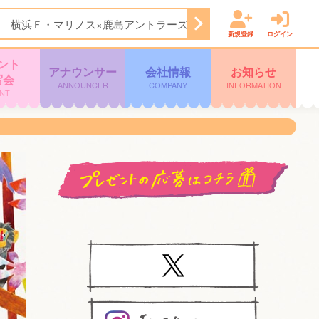
 横浜Ｆ・マリノス×鹿島アントラーズ
21:24
かまいたちの瞬
新規登録
ログイン
ント
アナウンサー
会社情報
お知らせ
写会
ANNOUNCER
COMPANY
INFORMATION
NT