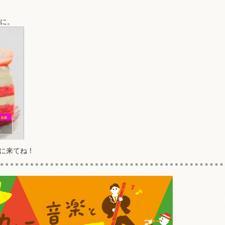
様に。
に来てね！