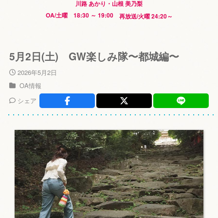
川路 あかり・山根 美乃梨
OA/土曜 18:30 ～ 19:00
再放送/火曜 24:20～
5月2日(土) GW楽しみ隊〜都城編〜
2026年5月2日
OA情報
シェア