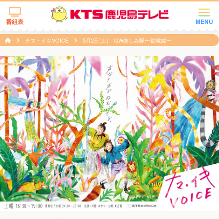
番組表
MENU
ナマ・イキVOICE
5月2日(土) GW楽しみ隊〜都城編〜