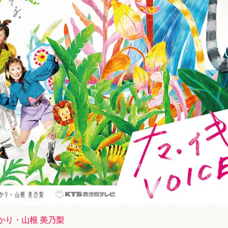
かり・山根 美乃梨