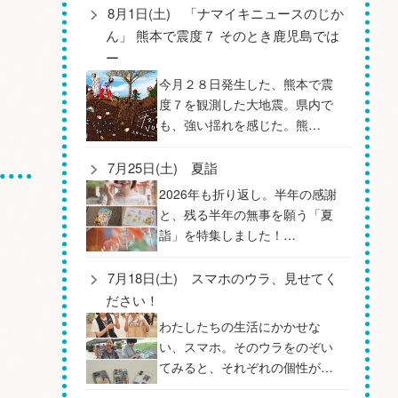
8月1日(土) 「ナマイキニュースのじか
ん」 熊本で震度７ そのとき鹿児島では
ー
今月２８日発生した、熊本で震
度７を観測した大地震。県内で
も、強い揺れを感じた。熊…
7月25日(土) 夏詣
2026年も折り返し。半年の感謝
と、残る半年の無事を願う「夏
詣」を特集しました！…
7月18日(土) スマホのウラ、見せてく
ださい！
わたしたちの生活にかかせな
い、スマホ。そのウラをのぞい
てみると、それぞれの個性が…