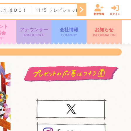
かごしまＤＯ！
11:15
テレビショッピング
11:45
ぽよチャ
新規登録
ログイン
ント
アナウンサー
会社情報
お知らせ
写会
ANNOUNCER
COMPANY
INFORMATION
NT