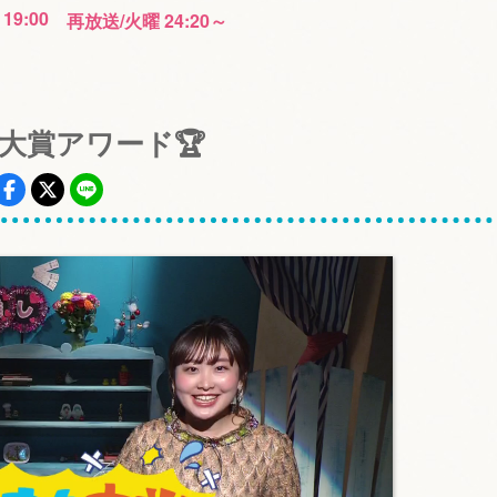
 19:00
再放送/火曜 24:20～
た大賞アワード🏆