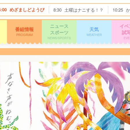
6:00
めざましどようび
8:30
土曜はナニする！？
10:25
ニュース
イベ
番組情報
天気
スポーツ
試
PROGRAM
WEATHER
NEWS/SPORTS
EVE
