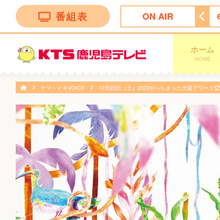
番組表
ON AIR
ィーニーズテレビショッピング
5:30
ＴＨＥフィッシング
ホーム
HOME
ナマ・イキVOICE
12月23日（土）2023やっちまった大賞アワード