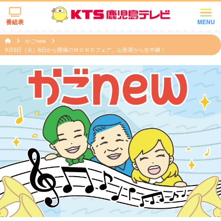
番組表
MENU
かごnew
9月5日（火）6日から開催のＭＯＮＯフェア。山形屋から生中継！