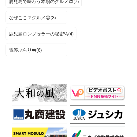
鹿児島で味わう本場のグルメ😋(7)
なぜここ？グルメ😲(3)
鹿児島ロングセラーの秘密🔍(4)
電停ぶらり🚃(6)