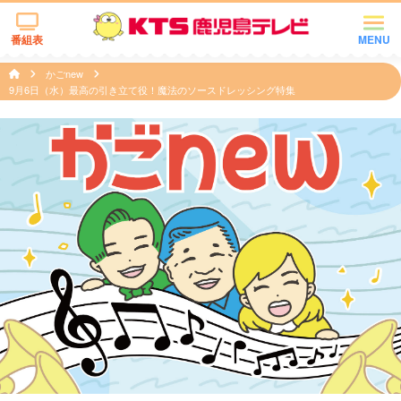
番組表
MENU
かごnew
9月6日（水）最高の引き立て役！魔法のソースドレッシング特集