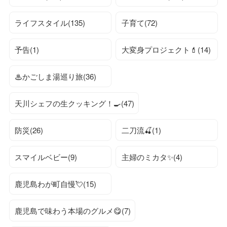
ライフスタイル(135)
子育て(72)
予告(1)
大変身プロジェクト💄(14)
♨かごしま湯巡り旅(36)
天川シェフの生クッキング！🍳(47)
防災(26)
二刀流🍒(1)
スマイルベビー(9)
主婦のミカタ✨(4)
鹿児島わが町自慢💘(15)
鹿児島で味わう本場のグルメ😋(7)