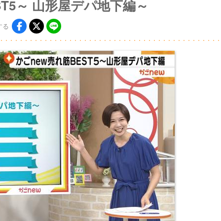
ST5～ 山形屋デパ地下編～
する