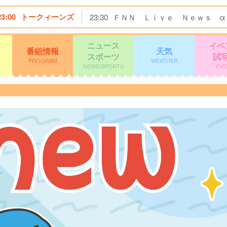
23:00
トークィーンズ
23:30
ＦＮＮ Ｌｉｖｅ Ｎｅｗｓ α
ニュース
イベ
番組情報
天気
スポーツ
試
PROGRAM
WEATHER
NEWS/SPORTS
EVE
～