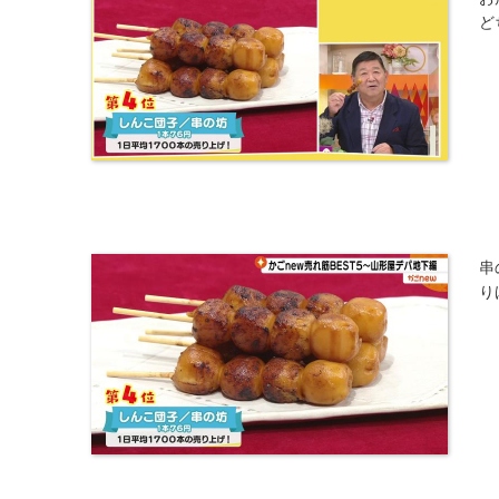
ど
串
り