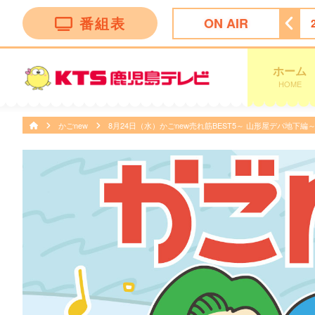
番組表
ON AIR
ース
22:00
＜木曜劇場＞ラストノート
22:54
天気予報
ホーム
HOME
かごnew
8月24日（水）かごnew売れ筋BEST5～ 山形屋デパ地下編