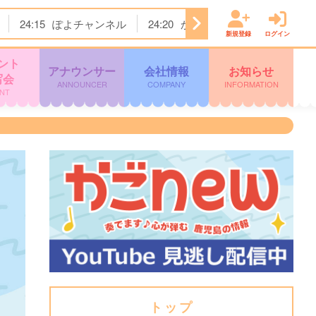
24:15
ぽよチャンネル
24:20
かまいたちの机上の空論城
新規登録
ログイン
ント
アナウンサー
会社情報
お知らせ
写会
ANNOUNCER
COMPANY
INFORMATION
NT
トップ