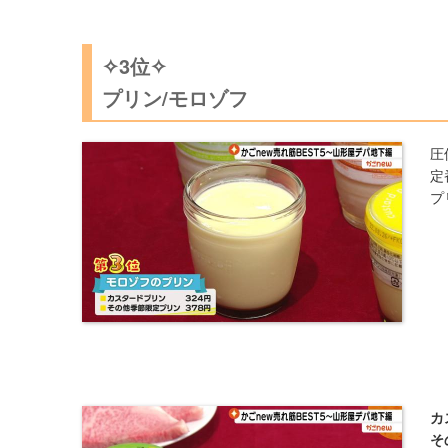
✧3位✧
プリン/モロゾフ
圧
定
プ
カ
そ