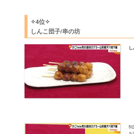
✧4位✧
しんこ団子/串の坊
し
5
お