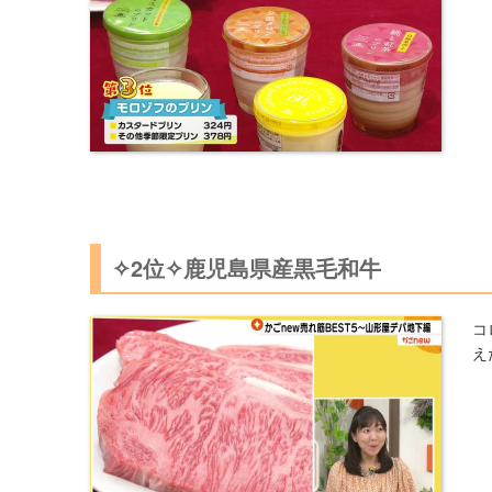
✧2位✧鹿児島県産黒毛和牛
コ
え