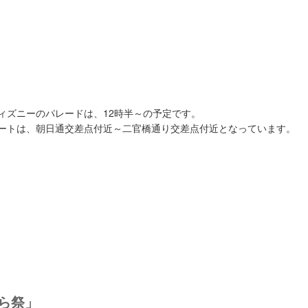
ィズニーのパレードは、12時半～の予定です。
ートは、朝日通交差点付近～二官橋通り交差点付近となっています。
はら祭」