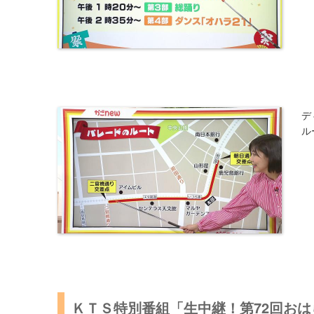
デ
ル
​ＫＴＳ特別番組「生中継！第72回お