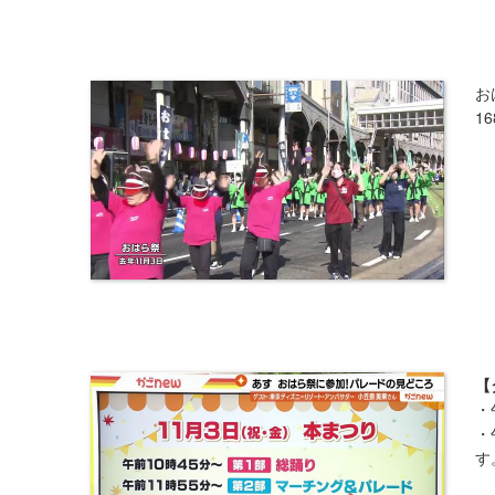
お
1
【
・
・
す