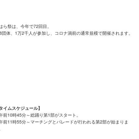
はら祭は、今年で72回目。
68団体、1万2千人が参加し、コロナ渦前の通常規模で開催されます。
タイムスケジュール】
午前10時45分～総踊り第1部がスタート。
午前11時55分～マーチングとパレードが行われる第2部が始まりま
。