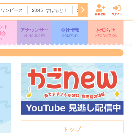
ワンピース
23:45
すぽると！
24:55
突然ですが占っても
新規登録
ログイン
ント
アナウンサー
会社情報
お知らせ
写会
ANNOUNCER
COMPANY
INFORMATION
NT
トップ