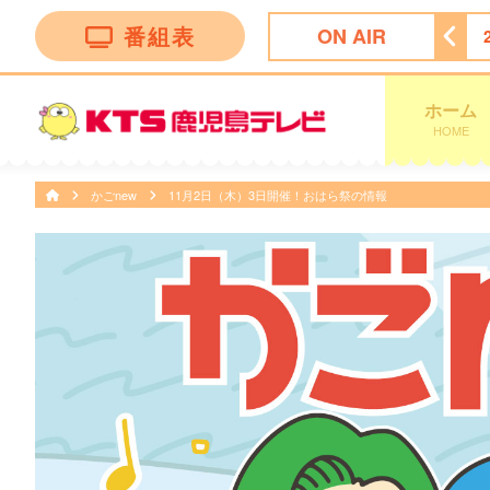
番組表
ON AIR
子ちゃん
18:30
サザエさん
19:00
千鳥の鬼レンチャン
ホーム
HOME
かごnew
11月2日（木）3日開催！おはら祭の情報