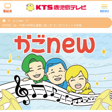
番組表
MENU
かごnew
6月3日（金）午後の時間を優雅に過ごす“ヌン活”スポットを特集