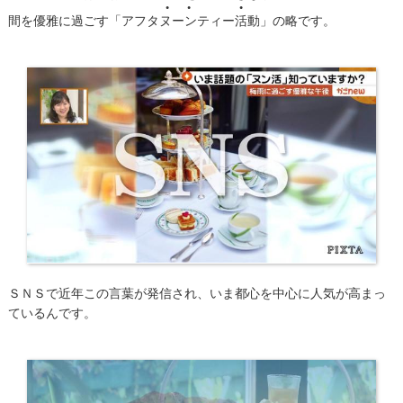
●●
●
間を優雅に過ごす「アフタ
ヌーン
ティー
活
動」の略です。
ＳＮＳで近年この言葉が発信され、いま都心を中心に人気が高まっ
ているんです。