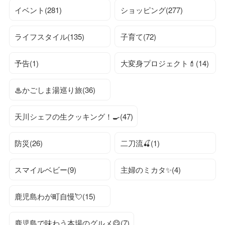
イベント(281)
ショッピング(277)
ライフスタイル(135)
子育て(72)
予告(1)
大変身プロジェクト💄(14)
♨かごしま湯巡り旅(36)
天川シェフの生クッキング！🍳(47)
防災(26)
二刀流🍒(1)
スマイルベビー(9)
主婦のミカタ✨(4)
鹿児島わが町自慢💘(15)
鹿児島で味わう本場のグルメ😋(7)