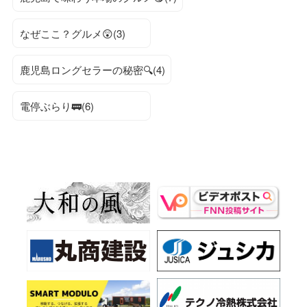
なぜここ？グルメ😲(3)
鹿児島ロングセラーの秘密🔍(4)
電停ぶらり🚃(6)