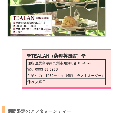
🌹TEALAN（薩摩英国館）🌹
住所
鹿児島県南九州市知覧町郡13746-4
電話
0993-83-3963
営業
午前11時30分～午後5時（ラストオーダー）
休み
火曜日
期間限定のアフタヌーンティー