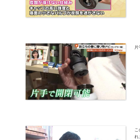
片
こ
れ