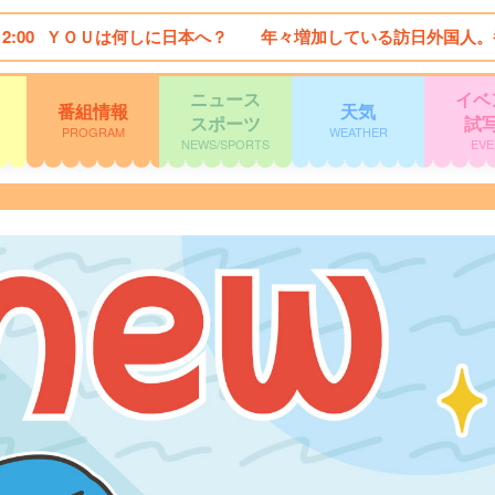
12:00
ＹＯＵは何しに日本へ？ 年々増加している訪日外国人。
ニュース
イベ
番組情報
天気
スポーツ
試
PROGRAM
WEATHER
NEWS/SPORTS
EVE