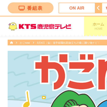
番組表
ON AIR
チャンネル
11:50
ＦＮＮ Ｌｉｖｅ Ｎｅｗｓ ｄａｙｓ
ホーム
HOME
かごnew
3月4日（金）進学就職転勤旅立ちの春に贈り物ナビ！