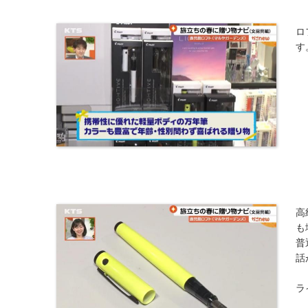
ロ
す
​
も
普
話
ラ