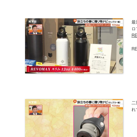
最
ロ
R
R
二
れ