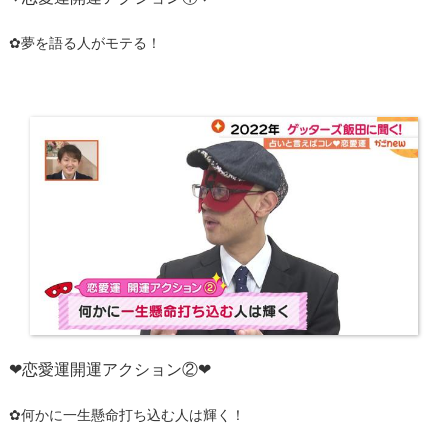
✿夢を語る人がモテる！
❤恋愛運開運アクション②❤
✿何かに一生懸命打ち込む人は輝く！