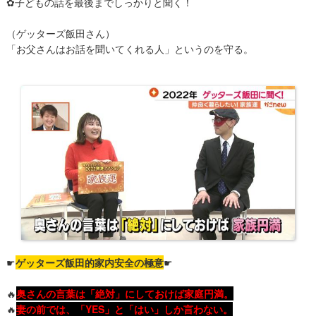
✿子どもの話を最後までしっかりと聞く！
​（ゲッターズ飯田さん）
「お父さんはお話を聞いてくれる人」というのを守る。
☛
ゲッターズ飯田的家内安全の極意
☛
🔥
奥さんの言葉は「絶対」にしておけば家庭円満。
🔥
妻の前では、「YES」と「はい」しか言わない。