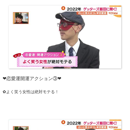
❤恋愛運開運アクション③❤
✿よく笑う女性は絶対モテる！