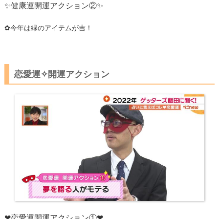
✨健康運開運アクション②✨
✿今年は緑のアイテムが吉！
​恋愛運✧開運アクション
❤
恋愛運開運アクション①❤