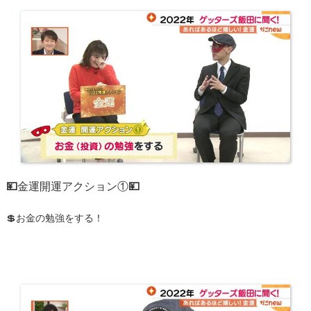
💴
金運開運アクション①
💴
💲お金の勉強をする！