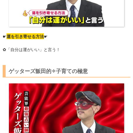
☛
運を引き寄せる方法
☛
✿「自分は運がいい」と言う！
​ゲッターズ飯田的✧子育ての極意