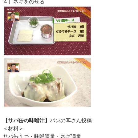
４）ネギをのせる
【サバ缶の味噌汁】
パンの耳さん投稿
＜材料＞
サバ缶１つ・味噌適量・ネギ適量