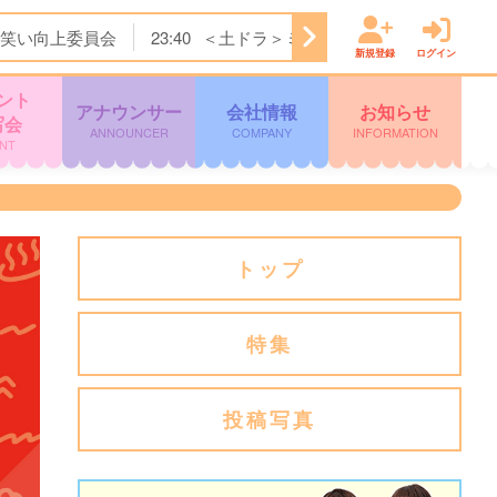
笑い向上委員会
23:40
＜土ドラ＞ミッドナイト屋台 Ｓｅａ
新規登録
ログイン
ント
アナウンサー
会社情報
お知らせ
写会
ANNOUNCER
COMPANY
INFORMATION
NT
トップ
特集
投稿写真