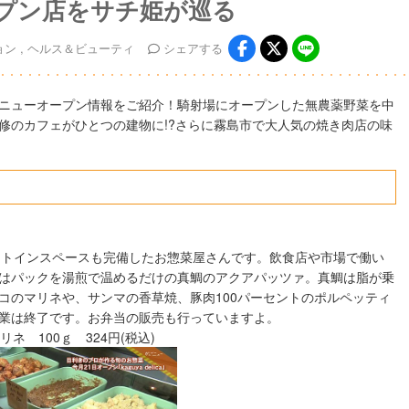
ープン店をサチ姫が巡る
ョン
ヘルス＆ビューティ
シェア
する
ニューオープン情報をご紹介！騎射場にオープンした無農薬野菜を中
修のカフェがひとつの建物に!?さらに霧島市で大人気の焼き肉店の味
)」はイートインスペースも完備したお惣菜屋さんです。飲食店や市場で働い
はパックを湯煎で温めるだけの真鯛のアクアパッツァ。真鯛は脂が乗
コのマリネや、サンマの香草焼、豚肉100パーセントのポルペッティ
業は終了です。お弁当の販売も行っていますよ。
ネ 100ｇ 324円(税込)