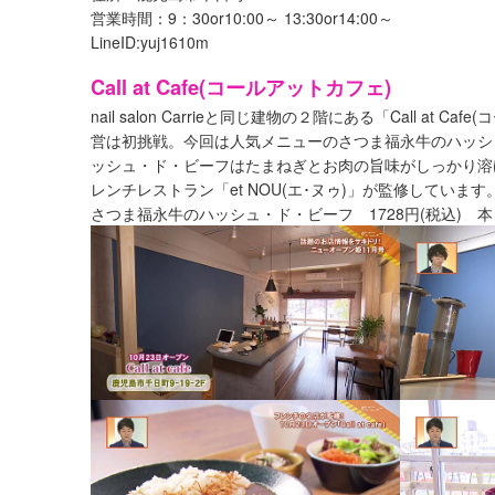
営業時間：9：30or10:00～ 13:30or14:00～
LineID:yuj1610m
Call at Cafe(コールアットカフェ)
nail salon Carrieと同じ建物の２階にある「Call 
営は初挑戦。今回は人気メニューのさつま福永牛のハッシ
ッシュ・ド・ビーフはたまねぎとお肉の旨味がしっかり溶
レンチレストラン「et NOU(エ･ヌゥ)」が監修してい
さつま福永牛のハッシュ・ド・ビーフ 1728円(税込) 本日