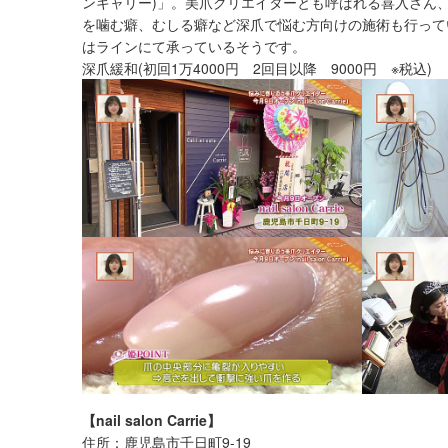
ンキャリー)」。美爪クリエイターとも呼ばれる喜入さん
を噛む癖、むしる癖など深爪で悩む方向けの施術も行って
はラインにて承っているそうです。
深爪緩和(初回1万4000円 2回目以降 9000円 ※税込)
【nail salon Carrie】
住所：鹿児島市千日町9-19