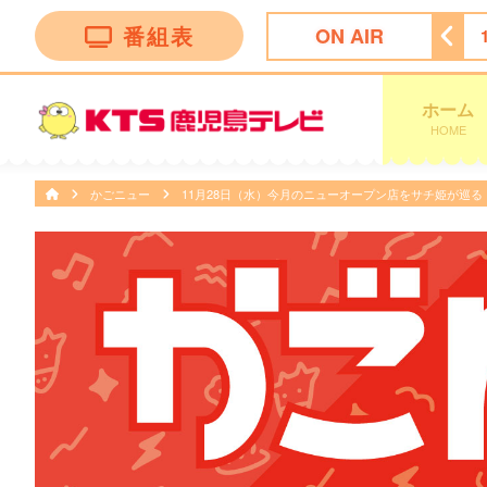
番組表
ON AIR
ン トークバラエティー”！
18:30
ナマ・イキＶＯＩＣＥ
ホーム
HOME
かごニュー
11月28日（水）今月のニューオープン店をサチ姫が巡る