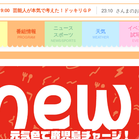
19:00
芸能人が本気で考えた！ドッキリＧＰ
23:10
さんまのお
ニュース
イベ
番組情報
天気
スポーツ
試
PROGRAM
WEATHER
NEWS/SPORTS
EVE