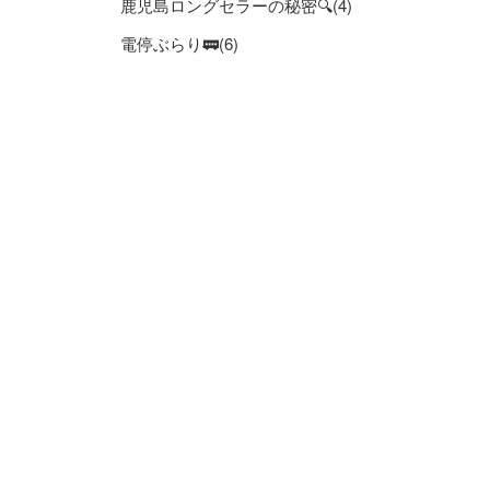
鹿児島ロングセラーの秘密🔍(4)
電停ぶらり🚃(6)