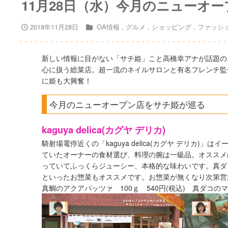
11月28日（水）今月のニューオ
2018年11月28日
OA情報
グルメ
ショッピング
ファッシ
新しい情報に目がない「サチ姫」こと高橋幸アナが話題の
心に扱う総菜店。超一流のネイルサロンと有名フレンチ監
に姫も大興奮！
今月のニューオープン店をサチ姫が巡る
kaguya delica(カグヤ デリカ)
騎射場電停近くの「kaguya delica(カグヤ デリカ
ていたオーナーの食材選び、料理の腕は一級品。オススメ
っていてふっくらジューシー、本格的な味わいです。真ダ
といったお惣菜もオススメです。お惣菜が無くなり次第営
真鯛のアクアパッツァ 100ｇ 540円(税込) 真ダコのマリ