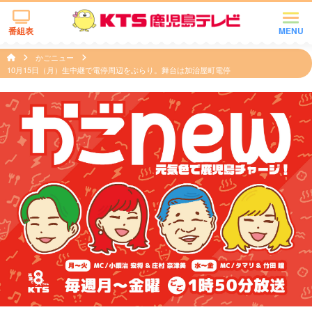
番組表
MENU
かごニュー
10月15日（月）生中継で電停周辺をぶらり。舞台は加治屋町電停