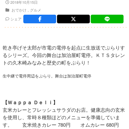
2018年10月15日
おでかけ
グルメ
シェア
乾き亭げそ太郎が市電の電停を起点に生放送でぶらりす
るシリーズ。今回の舞台は加治屋町電停。ＫＴＳタレン
トの久木崎みなみと歴史の町をぶらり！
生中継で電停周辺をぶらり。舞台は加治屋町電停
【Ｗａｐｐａ Ｄｅｌｉ】
玄米カレーとフレッシュサラダのお店。健康志向の玄米
を使用し、常時８種類ほどのメニューを準備していま
す。 玄米焼きカレー 780円 オムカレー 680円