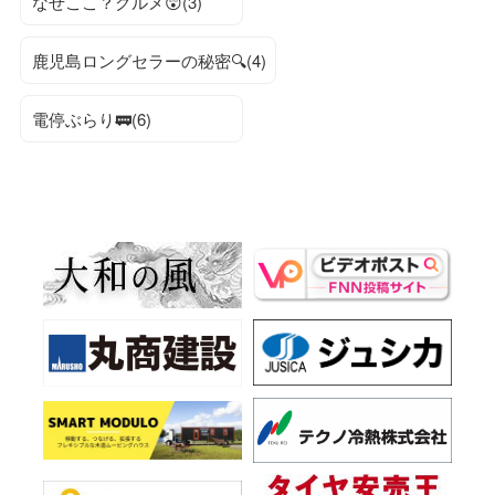
なぜここ？グルメ😲(3)
鹿児島ロングセラーの秘密🔍(4)
電停ぶらり🚃(6)