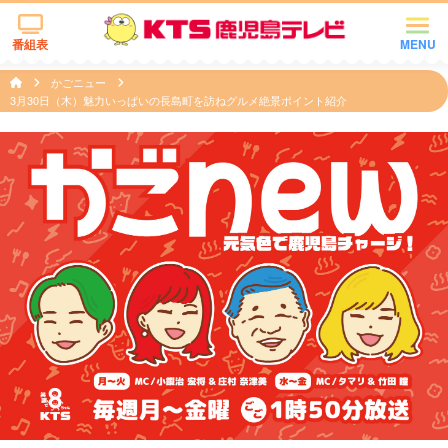
番組表
MENU
かごニュー
3月30日（木）魅力いっぱいの長島町を訪ねグルメ絶景ポイント紹介