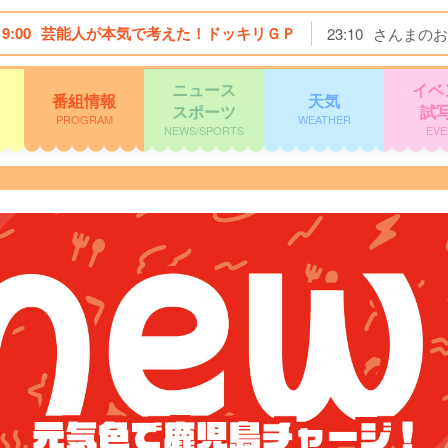
19:00
芸能人が本気で考えた！ドッキリＧＰ
23:10
さんまのお
ニュース
イベ
番組情報
天気
スポーツ
試
PROGRAM
WEATHER
NEWS/SPORTS
EVE