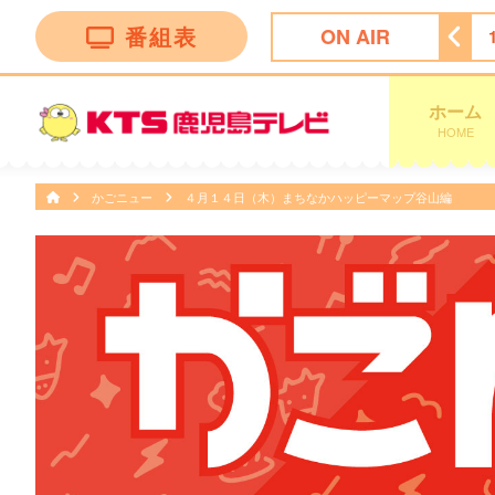
番組表
ON AIR
ン トークバラエティー”！
18:30
ナマ・イキＶＯＩＣＥ
ホーム
HOME
かごニュー
４月１４日（木）まちなかハッピーマップ谷山編