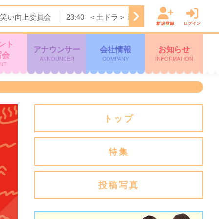
笑い向上委員会
23:40
＜土ドラ＞ミッドナイト屋台 Ｓｅａ
新規登録
ログイン
ント
アナウンサー
会社情報
お知らせ
写会
ANNOUNCER
COMPANY
INFORMATION
NT
トップ
特集
投稿写真