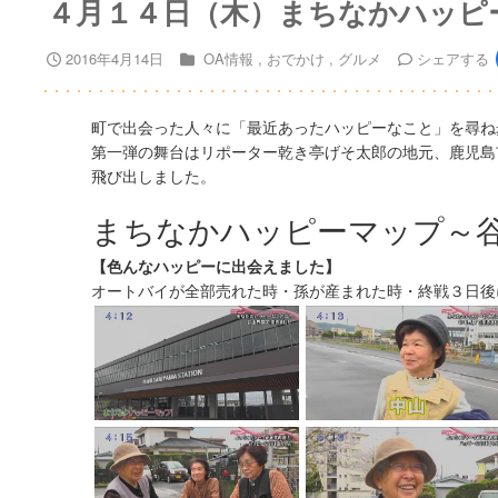
４月１４日（木）まちなかハッピ
2016年4月14日
OA情報
おでかけ
グルメ
シェア
する
町で出会った人々に「最近あったハッピーなこと」を尋ね
第一弾の舞台はリポーター乾き亭げそ太郎の地元、鹿児島
飛び出しました。
まちなかハッピーマップ～
【色んなハッピーに出会えました】
オートバイが全部売れた時・孫が産まれた時・終戦３日後