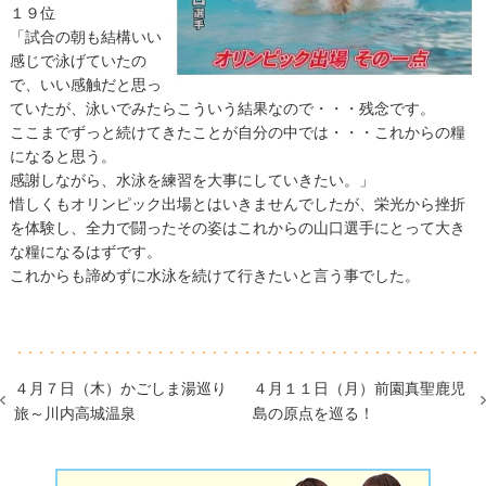
１９位
「試合の朝も結構いい
感じで泳げていたの
で、いい感触だと思っ
ていたが、泳いでみたらこういう結果なので・・・残念です。
ここまでずっと続けてきたことが自分の中では・・・これからの糧
になると思う。
感謝しながら、水泳を練習を大事にしていきたい。」
惜しくもオリンピック出場とはいきませんでしたが、栄光から挫折
を体験し、全力で闘ったその姿はこれからの山口選手にとって大き
な糧になるはずです。
これからも諦めずに水泳を続けて行きたいと言う事でした。
４月７日（木）かごしま湯巡り
４月１１日（月）前園真聖鹿児
旅～川内高城温泉
島の原点を巡る！