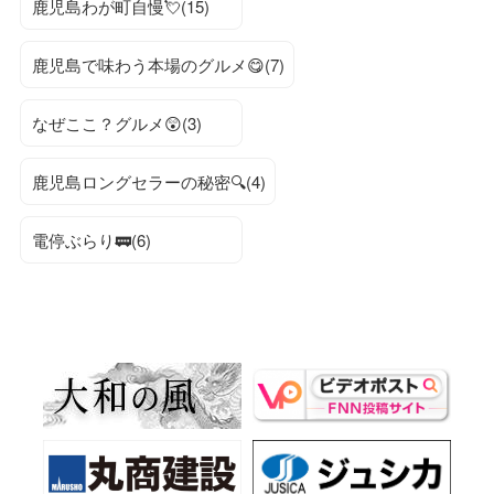
鹿児島わが町自慢💘(15)
鹿児島で味わう本場のグルメ😋(7)
なぜここ？グルメ😲(3)
鹿児島ロングセラーの秘密🔍(4)
電停ぶらり🚃(6)