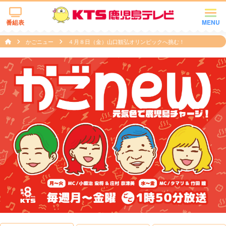
番組表
MENU
かごニュー
４月８日（金）山口観弘オリンピックへ挑む！