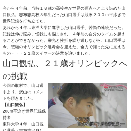
今から４年前、当時１８歳の高校生が世界の頂点へと上り詰めた山
口観弘。志布志高校３年生だった山口選手は競泳２００ｍ平泳ぎで
世界記録を打ち立てた。
あれから４年…東洋大学に進学した山口選手、苦悩の連続だった。
記録は伸び悩み、怪我にも悩まされ、４年前の自分のタイムを超え
ることができなかった。栄光と挫折を繰り返しながら、山口選手は
今、悲願のオリンピック選考会を迎えた。全力で闘った先に見える
もの・・・２１歳スイマーの決意を追いました。
山口観弘、２１歳オリンピックへ
の挑戦
今回の取材で、山口選
手より、沢山のコメン
トを頂きました。
【山口観弘】
200m平泳ぎ世界記録保
持者
東洋大学４年 山口観
弘選手（志布志出身）