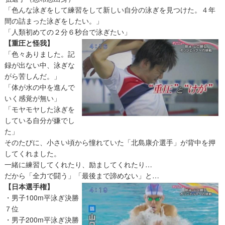
「色んな泳ぎをして練習をして新しい自分の泳ぎを見つけた。４年
間の詰まった泳ぎをしたい。」
「人類初めての２分６秒台で泳ぎたい」
【重圧と怪我】
「色々ありました。記
録が出ない中、泳ぎな
がら苦しんだ。」
「体が水の中を進んで
いく感覚が無い」
「モヤモヤした泳ぎを
している自分が嫌でし
た」
そのたびに、小さい頃から憧れていた「北島康介選手」が背中を押
してくれました。
一緒に練習してくれたり、励ましてくれたり…
だから「全力で闘う」「最後まで諦めない」と…
【日本選手権】
・男子100m平泳ぎ決勝
７位
・男子200m平泳ぎ決勝