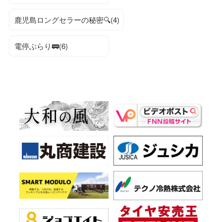
鹿児島ロングセラーの秘密🔍(4)
電停ぶらり🚃(6)