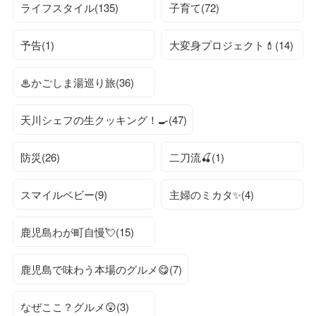
ライフスタイル(135)
子育て(72)
予告(1)
大変身プロジェクト💄(14)
♨かごしま湯巡り旅(36)
天川シェフの生クッキング！🍳(47)
防災(26)
二刀流🍒(1)
スマイルベビー(9)
主婦のミカタ✨(4)
鹿児島わが町自慢💘(15)
鹿児島で味わう本場のグルメ😋(7)
なぜここ？グルメ😲(3)