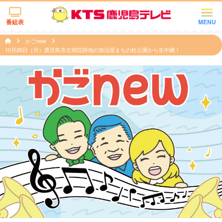
番組表
MENU
かごnew
10月26日（月）鹿児島市立病院跡地の加治屋まちの杜公園から生中継！