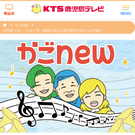
番組表
MENU
かごnew
5月9日（月）「もやい市」開催を控えた阿久根市大川から生中継！