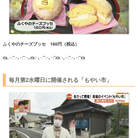
ふくやのチーズブッセ 160円（税込）
🍰｡･:*:･｡･:*:･｡🍰:･｡･:*:･｡･:*🍰:･｡･:*:･｡･:*🍰
毎月第2水曜日に開催される「もやい市」