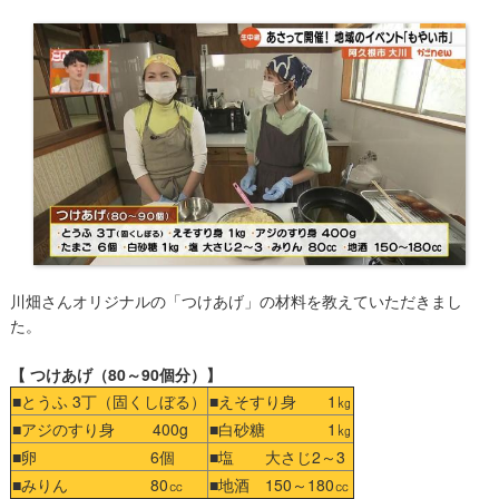
川畑さんオリジナルの「つけあげ」の材料を教えていただきまし
た。
【 つけあげ（80～90個分）】
■とうふ 3丁（固くしぼる）
■えそすり身 1㎏
■アジのすり身 400g
■白砂糖 1㎏
■卵 6個
■塩 大さじ2～3
■みりん 80㏄
■地酒 150～180㏄