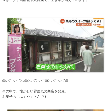
🍰｡･:*:･｡･:*:･｡🍰:･｡･:*:･｡･:*🍰:･｡･:*:･｡･:*🍰
その中で、懐かしい雰囲気の商店を発見。
お菓子の「ふくや」さんです。