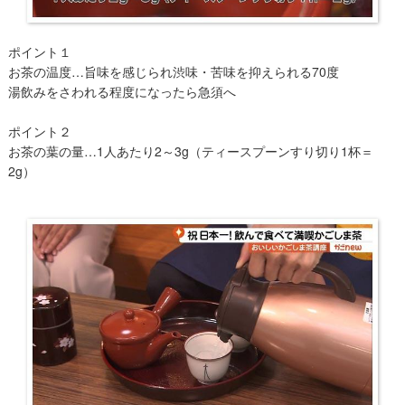
ポイント１
お茶の温度…旨味を感じられ渋味・苦味を抑えられる70度
湯飲みをさわれる程度になったら急須へ
ポイント２
お茶の葉の量…1人あたり2～3g（ティースプーンすり切り1杯＝
2g）