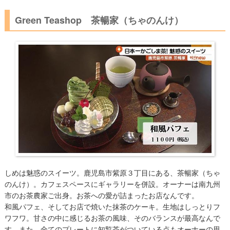
Green Teashop 茶暢家（ちゃのんけ）
しめは魅惑のスイーツ。鹿児島市紫原３丁目にある、茶暢家（ちゃ
のんけ）。カフェスペースにギャラリーを併設。オーナーは南九州
市のお茶農家ご出身。お茶への愛が詰まったお店なんです。
和風パフェ、そしてお店で焼いた抹茶のケーキ。生地はしっとりフ
ワフワ。甘さの中に感じるお茶の風味、そのバランスが最高なんで
す。また、全てのプレートに知覧茶がついている点もオーナーの思