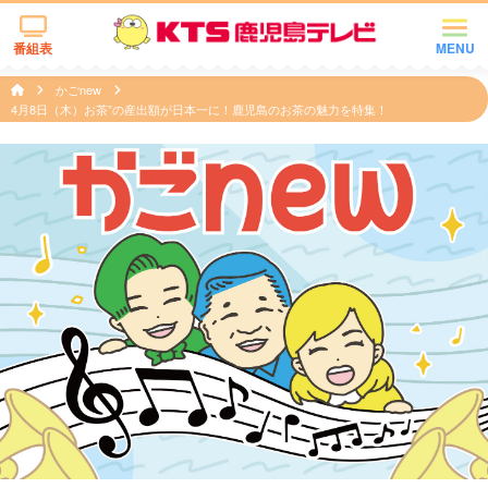
番組表
MENU
かごnew
4月8日（木）お茶”の産出額が日本一に！鹿児島のお茶の魅力を特集！