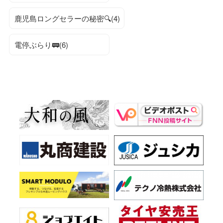
鹿児島ロングセラーの秘密🔍(4)
電停ぶらり🚃(6)