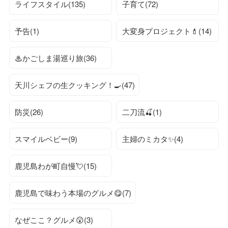
ライフスタイル(135)
子育て(72)
予告(1)
大変身プロジェクト💄(14)
♨かごしま湯巡り旅(36)
天川シェフの生クッキング！🍳(47)
防災(26)
二刀流🍒(1)
スマイルベビー(9)
主婦のミカタ✨(4)
鹿児島わが町自慢💘(15)
鹿児島で味わう本場のグルメ😋(7)
なぜここ？グルメ😲(3)