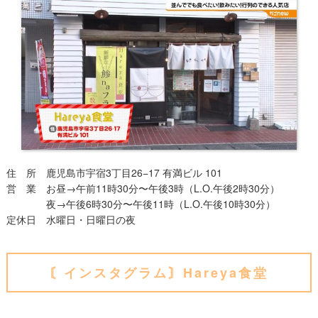
住 所 鹿児島市宇宿3丁目26−17 有満ビル 101
営 業 お昼→午前11時30分〜午後3時（L.O.午後2時30分）
夜→午後6時30分〜午後11時（L.O.午後10時30分）
定休日 水曜日・日曜日の夜
〘インスタグラム〙Hareya食堂