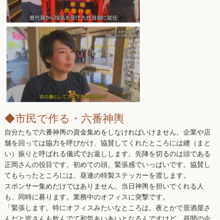
◆市民で作る・六番神輿
自分たちで六番神輿の資金集めをしなければいけません。企業や店
舗を回っては協力を呼びかけ、協賛してくれたところには纏（まと
い）振りと呼ばれる儀式でお返しします。先陣を切るのは頭である
正岡さんの役目です。初めての頭。緊張感でいっぱいです。協賛し
てもらったところには、葵連の特製ステッカーを渡します。
スポンサー集めだけではありません。当日神輿を担いでくれる人
も、同時に募ります。業務中のオフィスに突撃です。
「緊張します。特にオフィスみたいなところは。夜とかで居酒屋さ
んだと皆さんも飲んでて和気あいあいとなるんですけど。昼間の企