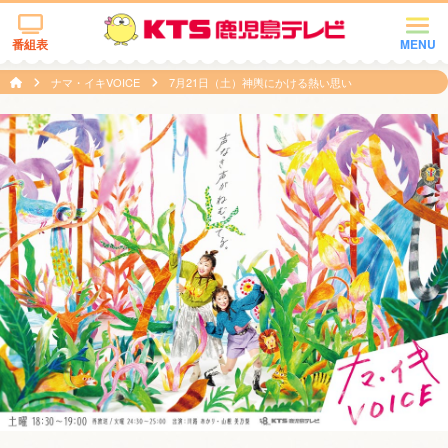
番組表
MENU
ナマ・イキVOICE
7月21日（土）神輿にかける熱い思い