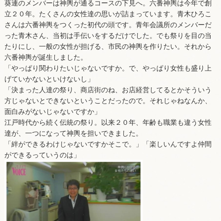
葵連のメンバーは神輿が通るコースの下見へ。六番神輿は今年で創
立２０年。たくさんの女性達の思いが詰まっています。青木ひろこ
さんは六番神輿をつくった初代の頭です。青年会議所のメンバーだ
った青木さん、当初は手伝いをするだけでした。でも祭りを目の当
たりにし、一般の女性が担げる、市民の神輿を作りたい。それから
六番神輿が誕生しました。
「やっぱり関わりたいじゃないですか。で、やっぱり女性も盛り上
げていかないといけないし」
「決まった人達の祭り、商店街のね、お店経営してるとかそういう
方じゃないとできないということだったので。それじゃねなんか、
面白みがないじゃないですか」
江戸時代から続く伝統の祭り。以来２０年、年齢も職業も違う女性
達が、一つになって神輿を担いできました。
「絆ができるわけじゃないですかそこで。」「楽しいんですよ仲間
ができるっていうのは」