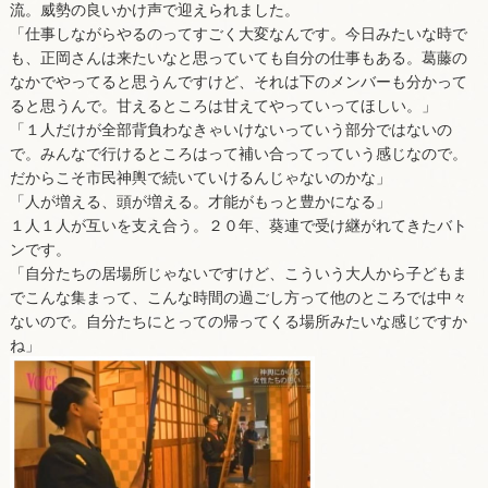
流。威勢の良いかけ声で迎えられました。
「仕事しながらやるのってすごく大変なんです。今日みたいな時で
も、正岡さんは来たいなと思っていても自分の仕事もある。葛藤の
なかでやってると思うんですけど、それは下のメンバーも分かって
ると思うんで。甘えるところは甘えてやっていってほしい。」
「１人だけが全部背負わなきゃいけないっていう部分ではないの
で。みんなで行けるところはって補い合ってっていう感じなので。
だからこそ市民神輿で続いていけるんじゃないのかな」
「人が増える、頭が増える。才能がもっと豊かになる」
１人１人が互いを支え合う。２０年、葵連で受け継がれてきたバト
ンです。
「自分たちの居場所じゃないですけど、こういう大人から子どもま
でこんな集まって、こんな時間の過ごし方って他のところでは中々
ないので。自分たちにとっての帰ってくる場所みたいな感じですか
ね」