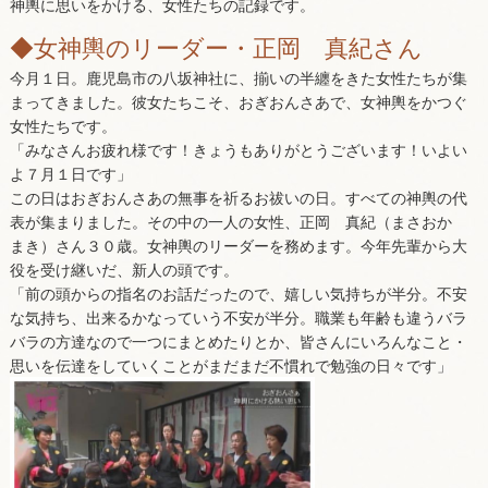
神輿に思いをかける、女性たちの記録です。
◆女神輿のリーダー・正岡 真紀さん
今月１日。鹿児島市の八坂神社に、揃いの半纏をきた女性たちが集
まってきました。彼女たちこそ、おぎおんさあで、女神輿をかつぐ
女性たちです。
「みなさんお疲れ様です！きょうもありがとうございます！いよい
よ７月１日です」
この日はおぎおんさあの無事を祈るお祓いの日。すべての神輿の代
表が集まりました。その中の一人の女性、正岡 真紀（まさおか
まき）さん３０歳。女神輿のリーダーを務めます。今年先輩から大
役を受け継いだ、新人の頭です。
「前の頭からの指名のお話だったので、嬉しい気持ちが半分。不安
な気持ち、出来るかなっていう不安が半分。職業も年齢も違うバラ
バラの方達なので一つにまとめたりとか、皆さんにいろんなこと・
思いを伝達をしていくことがまだまだ不慣れで勉強の日々です」