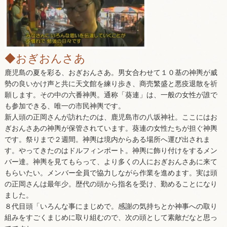
◆おぎおんさあ
鹿児島の夏を彩る、おぎおんさあ。男女合わせて１０基の神輿が威
勢の良いかけ声と共に天文館を練り歩き、商売繁盛と悪疫退散を祈
願します。その中の六番神輿。通称「葵連」は、一般の女性が誰で
も参加できる、唯一の市民神輿です。
新人頭の正岡さんが訪れたのは、鹿児島市の八坂神社。ここにはお
ぎおんさあの神輿が保管されています。葵連の女性たちが担ぐ神輿
です。祭りまで２週間。神輿は境内からある場所へ運び出されま
す。やってきたのはドルフィンポート。神輿に飾り付けをするメン
バー達。神輿を見てもらって、より多くの人におぎおんさあに来て
もらいたい。メンバー全員で協力しながら作業を進めます。実は頭
の正岡さんは最年少。歴代の頭から指名を受け、勤めることになり
ました。
８代目頭「いろんな事にまじめで。感謝の気持ちとか神事への取り
組みをすごくまじめに取り組むので、次の頭として素敵だなと思っ